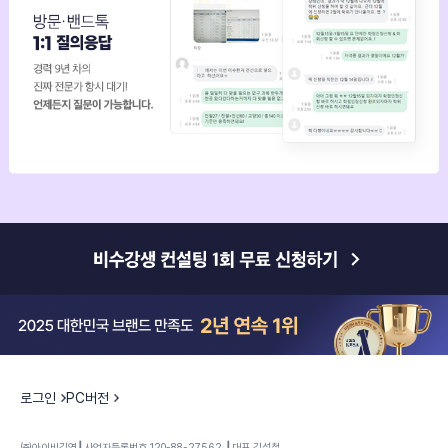
로그인
PC버전
㈜아이비김영┃사업자등록번호 120-88-27562 ┃대표 김석철