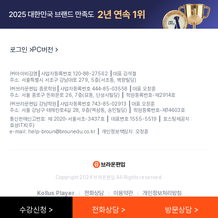
로그인
PC버전
㈜아이비김영┃사업자등록번호 120-88-27562 ┃대표 김석철
주소: 서울특별시 서초구 강남대로 279, 5층(서초동, 백향빌딩)
㈜브라운편입 종로학원┃사업자등록번호 444-85-03558 ┃대표 오창훈
주소: 서울 종로구 돈화문로 26, 7층(묘동, 단성사빌딩) ┃ 학원등록번호-제2914호
㈜브라운편입 강남학원┃사업자등록번호 743-85-02913 ┃대표 오창훈
주소: 서울 강남구 테헤란로4길 28, 9층(역삼동, 송민빌딩) ┃ 학원등록번호-제14603호
통신판매신고번호: 제 2020-서울서초-3437호 ┃ 대표변호 1555-5519 ┃ 호스팅제공자 :
효성ITX(주)
e-mail: help-broun@brounedu.co.kr ┃ 개인정보책임자: 오창훈
Copyright 2024 브라운편입 All Rights reserved.
Kollus Player
전화상담
이용약관
개인정보처리방침
수강신청 >
전화상담 >
방문상담 >