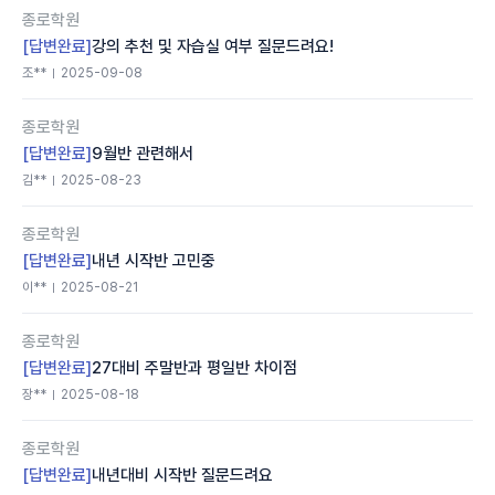
종로학원
[답변완료]
강의 추천 및 자습실 여부 질문드려요!
조**
2025-09-08
종로학원
[답변완료]
9월반 관련해서
김**
2025-08-23
종로학원
[답변완료]
내년 시작반 고민중
이**
2025-08-21
종로학원
[답변완료]
27대비 주말반과 평일반 차이점
장**
2025-08-18
종로학원
[답변완료]
내년대비 시작반 질문드려요