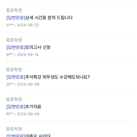
종로학원
[답변완료]
상세 시간표 문의 드립니다
신**
2024-09-22
종로학원
[답변완료]
모의고사 신청
윤**
2024-09-14
종로학원
[답변완료]
추석특강 외부생도 수강해도되나요?
김**
2024-09-08
종로학원
[답변완료]
추가자료
박**
2024-09-04
종로학원
[답변완료]
이종모 서강대