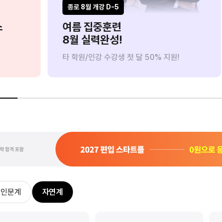
8/18(화) 까지만
8/11(화) 까지만
제대로
종로 8월 개강 D-5
스
여름 집중훈련
8월 실력완성!
타 학원/인강 수강생 첫 달 50% 지원!
0원으로 수강하기
사전예약 신청하기
공
인문계
자연계