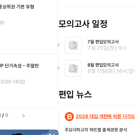
 중상위권 기본 유형
STEP.1] 개념완성 주말
[SMART 편입영어] 인
[Climax 편입수학] 개념 
편입
편입
완전정복 - 종일반 [8월]
화목 오전반 [8월]
영어
수학
모의고사 일정
00
10:00~14:00
송지현 화/목 10:00~14:00
최우진 화/목 09:00~13:
10:00~14:00
선형대수
기본
7월 편입모의고사
종합
심화
7월 25일(토) 9시
8월 편입모의고사
UP 단기속성 - 주말반
ll Cover 미적분학 단기
[SMART 편입영어] 자
[편입영어 NEW 패러다임]
편입
편입
8월 11일(화) 16시 접
완전정복 - 오전반 [8월]
총정리 오전반 [8월]
영어
영어
0:00~14:00
송지현 화/목 10:00~14:0
이종현 화/목/토 09:30~1
편입 뉴스
종합
종합
심화
기본
>
1
/
8
2028 대입 개편에 따른 다각도
주요대학교의 파트별 출제경향 분석