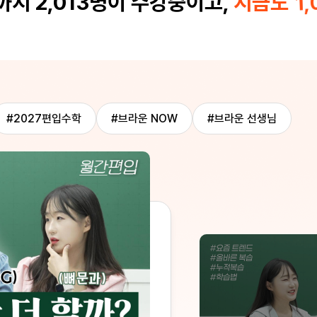
지 2,013명이 수강중이고,
지금도
1,
사람인데 이건
감사했습니다!
#2027편입수학
#브라운 NOW
#브라운 선생님