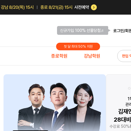
신규가입 100% 선물당첨♬
로그인/회
첫 달 최대 50% 지원
종로학원
강남학원
편입 
논술 처음이라면?
나의 마지막 남은 여름
1
지막 논술특강!
아직 기회는 남았다!
관
술 vs 편입논술
브라운 강남 8월
김재
점 완벽 비교
따라잡기 챌린지
28대비
논술의 방향을
#처음시작생 #인강수강생
수강료 50%&