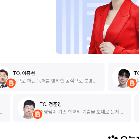
TO. 박찬솔
독해를 명확한 공식으로 분명하
진짜 자연계분들 전 너
는 강의입니다. 엄청나게 많은
딱 7월부터 박찬솔 선
 선생님의 독해 방법을 체화할
는데, 조금만 더 일찍
니다. 판서랑 설명이 너무 깔끔
다. 정말 자연계가 알
굉장히 편했습니다. 편입 독해가
TO. 정준영
주시고, 넘 좋습니다.
냥 영어 독해 전체를 아우르는
 되어 11월부터 강의를
준영쌤이 기존 학교의 기출을 
합니다! 짱!
. 이전에는 모의고사
출제하시는데 기출을 여러번 푼
물렀지만, 준영쌤 강의를
출에서 본 문제를 변형시키다보
렸던 개념들을 바로 잡
반복적으로 익혀서 확실히 자기
접근 방식을 알게되면서
수 있게끔 해주셔서 도움이 많