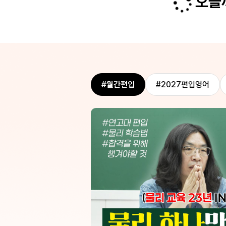
오늘까
시작했습니다. 문제를 만
제가 수강후기 아예 안 쓰는 
 시작하고 막히면 다른
씁니다!! 준영쌤 지난 1년간 
식에서 문제를 마주한
쳐 논리적으로 접근을 시
습니다. 감으로만 풀던
 된 공부를 하게 되었다
결과로 이번 2026 편
 학교에서 1차 합격을
교적 늦은 시기에 준영쌤
#월간편입
#2027편입영어
르는 문제도 이해될 때까
해주시고, 올바른 공부
에 단기간에 빠르게 성
습니다!!