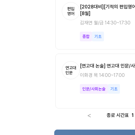
수미적분학 필수개념정리
[노베이스는 안나케어] 다변수미적
[2028대비][기적의 편입영
편입
편입
[8월]
수학
영어
강안나 월/수/금 10:00~14:0
김재연 월/금 14:30~17:30
다변수미적분
기본
종합
기초
[연고대 논술] 연고대 인문/사
연고대
인문
이화경 목 14:00~17:00
인문/사회논술
기초
<
종로 시간표
1