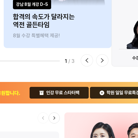
 잡는 마지막 기회!
#타학원생
강남 8월 개강 D-5
인강ㅣ
합격의 속도가 달라지는
브라
역전 골든타임
9만
8월 수강 특별혜택 제공!
8/10
개특강 신청하기
8월 챌린지 신청하기
수
1
/ 3