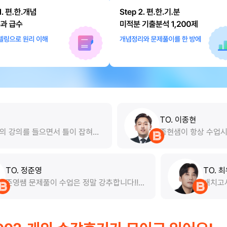
TO. 이종현
틀이 잡혀가
종현샘이 항상 수업시간에 이구문 교재 많
다고 생각이
반복하라고 하는 데는 이유가 있습니다. 
생님과 끝까
꼼꼼히 하시고 복습 열심히 하면 글 구조
하는데 정말 많은 도움이 됐습니다. 그리
TO. 정준영
종현쌤만의 문제풀이법과 글의 구조는 긴 
해 지문을 푸는데 많은 도움이 됐습니다. 
념설
준영쌤 문제풀이 수업은 정말 강추합니다!!
현쌤 수업은 그냥 복습 열심히 했습니다.
최적
우선 전년도 기출을 중심으로 구성되어 최신
공부
출제 경향을 파악하기에 최적입니다. 그리고
선생님께서 문제를 선별해오실때 꼭 전년도
가 아니더라도 중요한 기출 문제들을 가져와