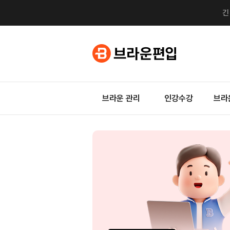
브라운 관리
인강수강
브라
지금
0원
자