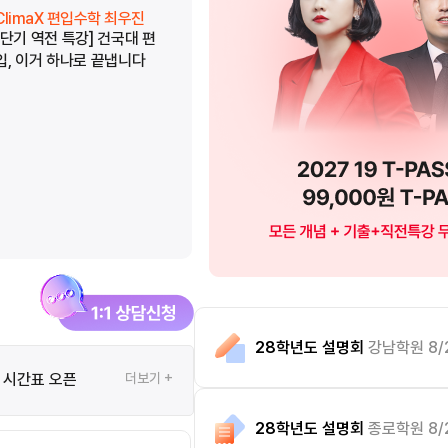
ClimaX 편입수학 최우진
ClimaX 편입수학 최우진
[단기 역전 특강] 건국대 편
[단기 역전 특강] 중앙대 편
입, 이거 하나로 끝냅니다
입, 이거 하나로 끝냅니다
28학년도 설명회
강남학원 8/
는 시간표 오픈
더보기 +
28학년도 설명회
종로학원 8/2