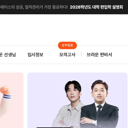
성적발표
운 선생님
입시정보
모의고사
브라운 편비서
 앞서나가고 싶다면
편입 최초
편입
달려야 한다.
온라인 모의고사 트레이닝!
마
으로 약점 보완
2027 브라운
수시논
연계 스팀Pack
대학별 기출 캠프
차이
기간한정 무료배포
사전예약 최대혜택