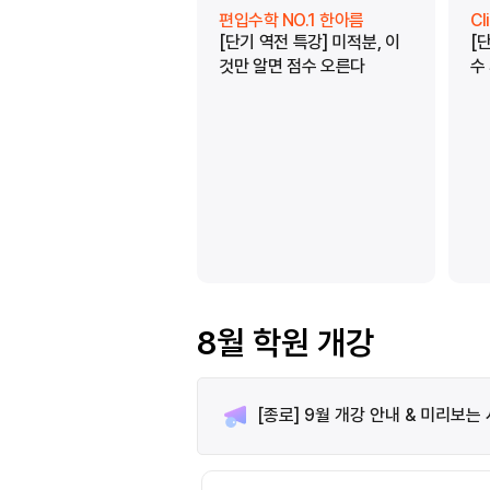
편입수학 NO.1 한아름
C
[단기 역전 특강] 미적분, 이
[
것만 알면 점수 오른다
수
8월 학원 개강
[종로] 9월 개강 안내 & 미리보는