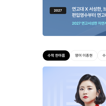
수학 한아름
영어 이종현
수