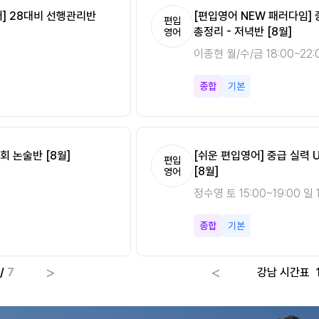
분 Vol.2 [8월]
어] 28대비 선행관리반
[편입영어 NEW 패러다임]
[편입영어 NEW 패러다임][
편입
편입
총정리 - 저녁반 [8월]
시작반 [8월]
영어
영어
0
이종현 월/수/금 18:00~22:
이종현 토 15:00~19:00 일 
종합
종합
기본
기초
회 논술반 [8월]
[쉬운 편입영어] 중급 실력 
[Climax 편입수학] 개념 A
편입
편입
[8월]
속성반 [8월]
영어
수학
정수영 토 15:00~19:00 일 1
최우진 월/수 18:00~22:00
종합
미적분
기본
기초
>
<
/
7
강남 시간표