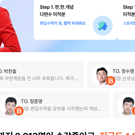
TO. 정수영
무 후회됩니다. 제가
점점 선생님의 강의를 들으면서 
생님 커리듣기 시작했
고요 정말 선생님강의를 잘들었
할걸 후회하고 있습니
듭니다. 5개월 남짓 남았는데 선
아야하는것만 쏙쏙 알려
지 갈 계획입니다.
TO. 정준영
토대로 문제를
처음 편입수학을 공부를 시작했는데 개
 상태에서 기
명은 물론 공부방향성도 잘 잡아주시고 
니 그 유형을
화된 풀이를 알려주셔서 편입에 딱맞는 
 것으로 만들
를 할수있는거같습니다
이 되었어요!