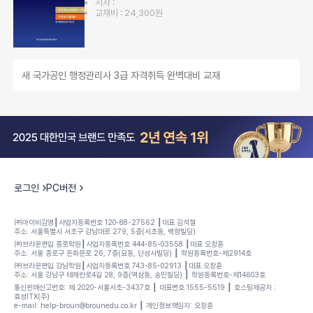
저자 :
교재비 : 24,300원
새 국가공인 행정관리사 3급 자격취득 완벽대비 교재
로그인
PC버전
㈜아이비김영┃사업자등록번호 120-88-27562 ┃대표 김석철
주소: 서울특별시 서초구 강남대로 279, 5층(서초동, 백향빌딩)
㈜브라운편입 종로학원┃사업자등록번호 444-85-03558 ┃대표 오창훈
주소: 서울 종로구 돈화문로 26, 7층(묘동, 단성사빌딩) ┃ 학원등록번호-제2914호
㈜브라운편입 강남학원┃사업자등록번호 743-85-02913 ┃대표 오창훈
주소: 서울 강남구 테헤란로4길 28, 9층(역삼동, 송민빌딩) ┃ 학원등록번호-제14603호
통신판매신고번호: 제 2020-서울서초-3437호 ┃ 대표변호 1555-5519 ┃ 호스팅제공자 :
효성ITX(주)
e-mail: help-broun@brounedu.co.kr ┃ 개인정보책임자: 오창훈