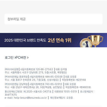
첨부파일 제공
로그인
PC버전
㈜아이비김영┃사업자등록번호 120-88-27562 ┃대표 김석철
주소: 서울특별시 서초구 강남대로 279, 5층(서초동, 백향빌딩)
㈜브라운편입 종로학원┃사업자등록번호 444-85-03558 ┃대표 오창훈
주소: 서울 종로구 돈화문로 26, 7층(묘동, 단성사빌딩) ┃ 학원등록번호-제2914호
㈜브라운편입 강남학원┃사업자등록번호 743-85-02913 ┃대표 오창훈
주소: 서울 강남구 테헤란로4길 28, 9층(역삼동, 송민빌딩) ┃ 학원등록번호-제14603호
통신판매신고번호: 제 2020-서울서초-3437호 ┃ 대표변호 1555-5519 ┃ 호스팅제공자 :
효성ITX(주)
e-mail: help-broun@brounedu.co.kr ┃ 개인정보책임자: 오창훈