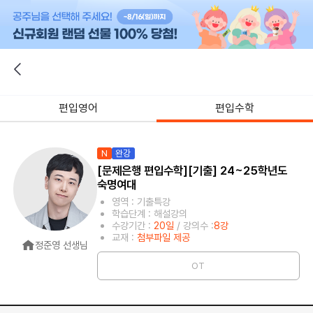
편입영어
편입수학
N
완강
[문제은행 편입수학][기출] 24~25학년도
숙명여대
영역 : 기출특강
학습단계 : 해설강의
수강기간 :
20일
/ 강의수 :
8강
교재 :
첨부파일 제공
정준영 선생님
OT