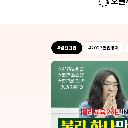
오늘까
시간에도 이 강좌에서 배운 미적분 스킬
력 덕분에 수업 
? 내가 이렇게
 쓰고 있습니다. 이제 미적분 열심히 복
수 있었고 제공
자신을 발견하게
서 다변수미적분 강의 수강하러 가야
덕분에 자료 걱
 ㅎㅎ 화이팅!
있 었습니다. 
있다면 망설임 
최고의 선생님입
지 않는 편임에
장했기에 이렇게
이었지만 진심으
#월간편입
#2027편입영어