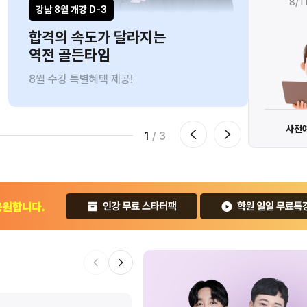
8/18(화) 까지만
8/11(화) 까지만
강남 8월 개강 D-3
인강ㅣ
합격의 속도가 달라지는
브라
역전 골든타임
9만
8월 수강 특별혜택 제공!
8/10
0원으로 수강하기
사전예약 신청하기
1
/ 3