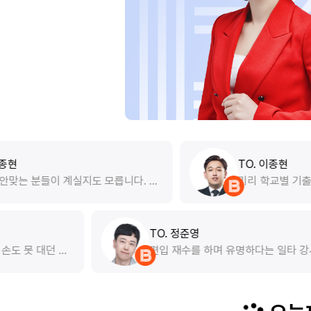
TO. 이종현
 모릅니다. 하
미리 학교별 기출 풀기 전 이런 문제 
배워본 적이 없
이 나오는구나와 이렇게 풀어야 한다는
 재밌었고 잘 맞
게됐습니당 3월거라 문제는 쉬운 것 
틀리는게 있어 부족하다는걸 계속 느
한아름
ㅠ 다들 풀어보시죠… !
TO. 정준영
학 5등급... 미적분은 손도 못 대던 학
편입 재수를 하
 방향이 인지되
다. 적분은 정말 적분 그 자체밖에 모
인강과 현강을 
학생이었는데 한아름 선생님 덕분에 치
하지만 준영쌤만큼
긴 하는데...해설
, 부분적분 등도 뒤늦게 공부하고... 학
착 관리해 주시는
행하면서 편입을 준비중인데, 학교 수학
부합니다. 특히 선생님의 탁월한 발성과 전달