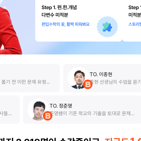
TO. 이종현
유형들
종현 선생님의 수업을 듣기 전 저의 독해는
걸 알
그저 '번역'에 불과했습니다. 조금만 문장이
같은데
길어지거나 생소한 어휘가 나오면 독해가 안
낍니다
되는 이유를 단어 탓으로 돌렸고, 결국 감에
의존해 찍다시피 문제를 풀었습니다. 하지만
TO. 정준영
종쌤의 독해 강의를 들으면서 글을 어떻게 읽
며 유명하다는 일타 강사들의
준영쌤이 기존 학교의 기
어야 하는지 그 본질을 배웠습니다. 지엽적인
수강해 본 경험이 있습니다.
출제하시는데 기출을 여러
문장 하나하나에 집착하는 것이 아니라, 글의
 수강생 한 명 한 명을 밀
출에서 본 문제를 변형시
핵심 논리를 파악하는 눈이 조금이나마 열렸
 분은 단언 컨대 없다고 자
반복적으로 익혀서 확실히
습니다.
수 있게끔 해주셔서 도움