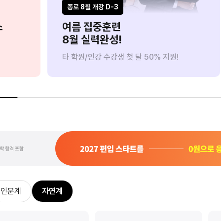
종로 8월 개강 D-3
스
여름 집중훈련
8월 실력완성!
타 학원/인강 수강생 첫 달 50% 지원!
인문계
자연계