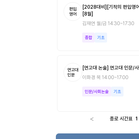
수미적분학 필수개념정리
[노베이스는 안나케어] 다변수미적
[2028대비][기적의 편입영
편입
편입
[8월]
수학
영어
강안나 월/수/금 10:00~14:0
김재연 월/금 14:30~17:30
다변수미적분
기본
종합
기초
[연고대 논술] 연고대 인문/사
연고대
인문
이화경 목 14:00~17:00
인문/사회논술
기초
<
종로 시간표
1