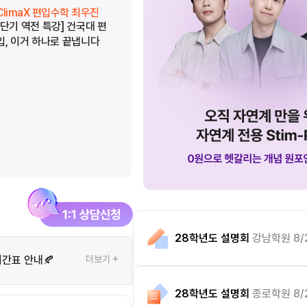
ClimaX 편입수학 최우진
ClimaX 편입수학 최우진
[단기 역전 특강] 건국대 편
[단기 역전 특강] 중앙대 편
입, 이거 하나로 끝냅니다
입, 이거 하나로 끝냅니다
28학년도 설명회
강남학원 8/
시간표 안내🍂
더보기 +
28학년도 설명회
종로학원 8/2