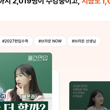
1,
지 2,019명이 수강중이고,
지금도
시간 내내 졸음 없이 몰입할
제가 수강후기 아예 안 
해 주시는 풍부한 학습 자료
씁니다!! 준영쌤 지난 1
정 없이 공부에만 전념할 수
주변에 편입을 준비하는 지인이
없이 가장 먼저 추천하고 싶은
니다. 평소 후기를 절대 남기
도 선생님의 가르침 덕분에 성
 글을 남깁니다. 짧은 기간
로 감사했습니다!
#2027편입수학
#브라운 NOW
#브라운 선생님