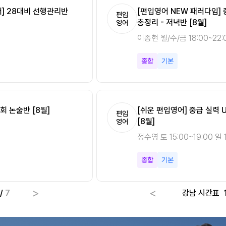
분 Vol.2 [8월]
어] 28대비 선행관리반
[편입영어 NEW 패러다임]
[편입영어 NEW 패러다임][
편입
편입
총정리 - 저녁반 [8월]
시작반 [8월]
영어
영어
0
이종현 월/수/금 18:00~22:
이종현 토 15:00~19:00 일 
종합
종합
기본
기초
회 논술반 [8월]
[쉬운 편입영어] 중급 실력 
[Climax 편입수학] 개념 A
편입
편입
[8월]
속성반 [8월]
영어
수학
정수영 토 15:00~19:00 일 1
최우진 월/수 18:00~22:00
종합
미적분
기본
기초
>
<
/
7
강남 시간표