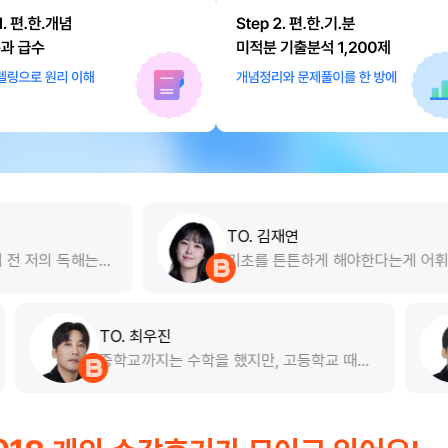
TO. 김재연
기초를 튼튼하게 해야한다는게 어휘에 이렇
게나 밀접할 수 있을까요? 맨땅에 헤딩하듯
이 듣던 지난날이 슬퍼집니다 ㅠㅠ 진작 김재
연 선생님을 만났으면 근본있는 영어를 했을
텐데... 앞으로 남은 시간 쌤과 함께 어휘 탄
TO. 최우진
탄히 잡아보겠습니다 감사합니다 선생님 ㅎ
출을 토대로 문제를
중학교까지는 수학을 했지만, 고등
ㅎㅎ
번 푼 상태에서 기
수학을 공부하지 않아서 자연스레 
키다보니 그 유형을
입준비를 시작하게되었지만, 우진쌤의 맛보
 자기 것으로 만들
기 현강을 듣고 생각이 많이 바뀌
이 많이 되었어요!
맛보기 강의는 삼각함수를 들었는데