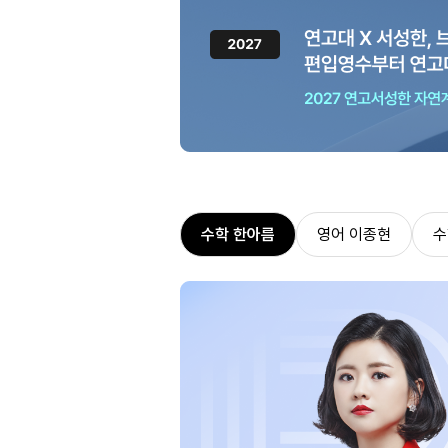
수학 한아름
영어 이종현
수