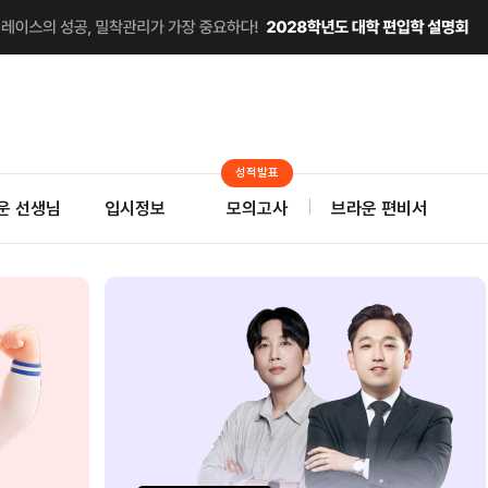
성적발표
운 선생님
입시정보
모의고사
브라운 편비서
지
0
자