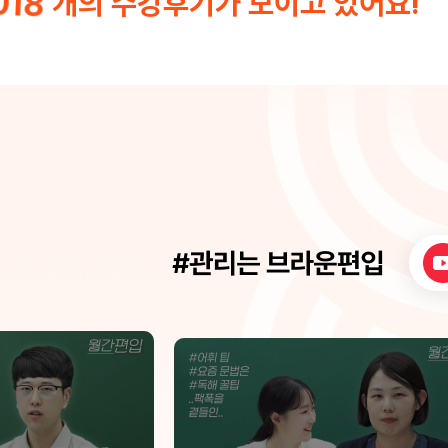
018
개의 수강후기가 모이고 있어요!
쓰는 사람인데 이건
슨 내용인지는 모르겠지만 저 선생님한테 뭔
년간 감사했습니다!
가 조금만 더 배우면 이해할 수 있을
는 생각이 들어서 이과로 전향하게
다. 앞서 말했듯, 베이스가 없는 상
했기에 본수업을 따라가는데 무리
만, 저와 같이 기초가 약한 학생들
주말에 로그함수부터 ~삼각함수까
업을 따라갈 수 있게끔 무료강의를 해주셔서
실력이 많이 뒤쳐지지 않게끔 된 
다. 우진쌤은 어떤사람이냐면요... 수학에 진
심인 사람이에요, 잠도 수험생들보
수업준비도하시고, 질문도받아주시
시에도 질문을 받아주신 적이있어
지도 놀라워요. 학생들이 풀이가 
대면 다음 수업때 공식을 만들어서
(심지어 그 공식은 문제풀이에 통합니
수학을 잘 가르치는 선생님도 좋지만, ++
학에 진심인 선생님과 함께하면 점
상승 한다고 보장합니다. 저도 많
좋은 대학에 합격했어요~~ 감사합