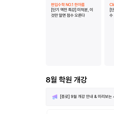
편입수학 NO.1 한아름
C
[단기 역전 특강] 미적분, 이
[
것만 알면 점수 오른다
수
8월 학원 개강
[종로] 9월 개강 안내 & 미리보는