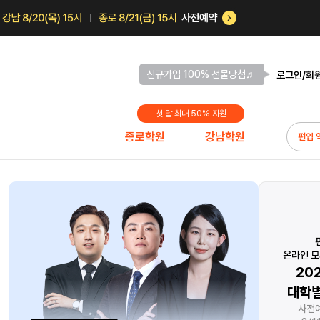
신규가입 100% 선물당첨♬
로그인/회
첫 달 최대 50% 지원
종로학원
강남학원
편입 
금 앞서나가고 싶다면
편입 최초
달려야 한다.
온라인 모의고사 트레이닝!
원으로 약점 보완
2027 브라운
김
연계 스팀Pack
대학별 기출 캠프
28
기간한정 무료배포
사전예약 최대혜택
수강료 5