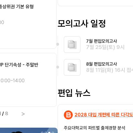
 중상위권 기본 유형
STEP.1] 개념완성 주말
[SMART 편입영어] 인
[Climax 편입수학] 개념 
편입
편입
완전정복 - 종일반 [8월]
화목 오전반 [8월]
영어
수학
모의고사 일정
00
10:00~14:00
송지현 화/목 10:00~14:00
최우진 화/목 09:00~13:
10:00~14:00
선형대수
기본
7월 편입모의고사
종합
심화
7월 25일(토) 9시
8월 편입모의고사
UP 단기속성 - 주말반
ll Cover 미적분학 단기
[SMART 편입영어] 자
[편입영어 NEW 패러다임]
편입
편입
8월 11일(화) 16시 접
완전정복 - 오전반 [8월]
총정리 오전반 [8월]
영어
영어
0:00~14:00
송지현 화/목 10:00~14:0
이종현 화/목/토 09:30~1
편입 뉴스
종합
종합
심화
기본
>
1
/
8
2028 대입 개편에 따른 다각도
주요대학교의 파트별 출제경향 분석