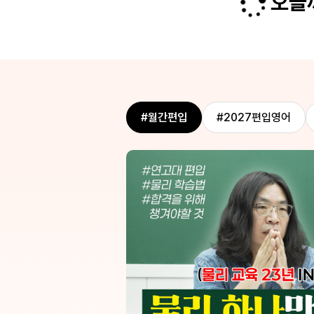
오늘까
종현쌤이 해주시는 말들 새기면서
 초반에 학습한 범위 내에서 문제
하려고 합니다 감사
지문 보고 시험보니 몇몇문제는 
 새로운 진도가 나가면 이전 문제
풀리는지, 종현쌤이 알려주신 '
또다른 풀이법을 알려주셔서 저절
독해'가 풀리더라구요. 정말 신
기억되고 여러 풀이법을 시도해볼
 앞으로 남은 과목도 알차게 수강
것 같습니다 !!
#월간편입
#2027편입영어