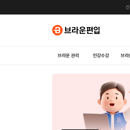
브라운 관리
인강수강
브라
지금
0원
자