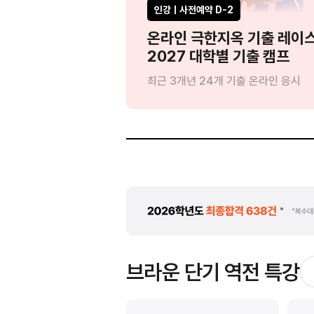
인강ㅣ사전예약 D-2
?'
온라인 극한지옥 기출 레이
드립니다
2027 대학별 기출 캠프
:1 인강 관리
최근 3개년 24개 기출 온라인 응시
브라운 단기 역전 특강