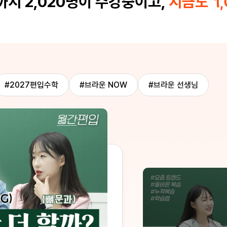
지 2,020명이 수강중이고,
지금도
1
 독해 예열
거예요. 진짜 강추합니다!
합니다
파트에서 그래프 해석이랑 식 
어떻게 해야
식이 너무 좋았고, 혼자 풀 때
수학같이 푸튼
이 풀리기 시작했어요. 편입수
기했어요 ㅠㅠ
는 분들한테 특히 추천합니다.
#2027편입수학
#브라운 NOW
#브라운 선생님