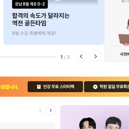
8/18(화) 까지만
8/1
강남 8월 개강 D-2
인강ㅣ
합격의 속도가 달라지는
브라
역전 골든타임
9만
8월 수강 특별혜택 제공!
8/10
수강신청 하기
0원으로 수강하기
사전
1
/ 3