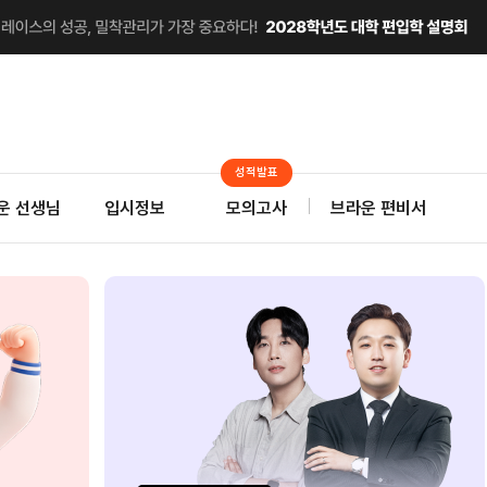
성적발표
운 선생님
입시정보
모의고사
브라운 편비서
 앞서나가고 싶다면
편입 최초
달려야 한다.
온라인 모의고사 트레이닝!
으로 약점 보완
2027 브라운
김재
연계 스팀Pack
대학별 기출 캠프
28대
기간한정 무료배포
사전예약 최대혜택
수강료 50