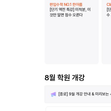
편입수학 NO.1 한아름
C
[단기 역전 특강] 미적분, 이
[
것만 알면 점수 오른다
수
8월 학원 개강
[종로] 9월 개강 안내 & 미리보는