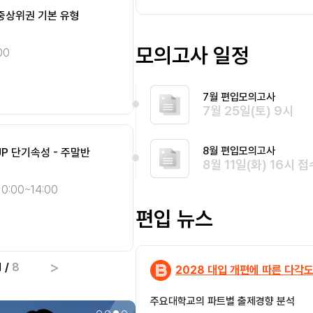
 중상위권 기본 유형
STEP.1] 개념완성 주말
[SMART 편입영어] 인
[Climax 편입수학] 개념 
편입
편입
완전정복 - 종일반 [8월]
화목 오전반 [8월]
영어
수학
모의고사 일정
00
10:00~14:00
송지현 화/목 10:00~14:00
최우진 화/목 09:00~13:
10:00~14:00
선형대수
기본
7월 편입모의고사
종합
심화
7월 25일(토) 9시
8월 편입모의고사
UP 단기속성 - 주말반
ll Cover 미적분학 단기
[SMART 편입영어] 자
[편입영어 NEW 패러다임]
편입
편입
8월 11일(화) 16시 접
완전정복 - 오전반 [8월]
총정리 오전반 [8월]
영어
영어
0:00~14:00
송지현 화/목 10:00~14:0
이종현 화/목/토 09:30~1
편입 뉴스
종합
종합
심화
기본
>
1
/
8
2028 대입 개편에 따른 다각도
주요대학교의 파트별 출제경향 분석