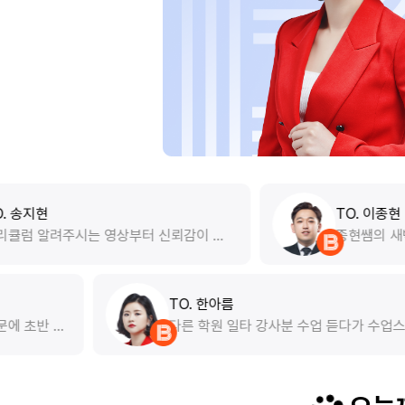
TO. 이종현
영상부터 신뢰감이 갑
종현쌤의 새벽 모의고사와 이것이
하게 만드는 ㅎㅎ 기초
학교별 독해문제 풀이 특강은 필
제 경우 논리와 독해는 비슷한 
각해서 종현쌤 논리 특강을 추가
니다. 특히 종현쌤께서 처음에는
TO. 한아름
하셨다고 하셔서 더욱 종현쌤을 
워낙 범위가 넓기 때문에 초반 내
다른 학원 일타 강사
요. 질문을 하면 왜 이런지 답을
 않는게 중요한데 한아름 선생님
일이 안맞아서 고민하
했다면 잘했다고 칭찬을 해주시
공식 유도 과정을 언제든 스스로
수업 수강하고 있습니
라구요 ㅎㅎ 또 종현쌤이 시키는
있게 알려주시고 반복되는 행동강
자세히 설명해 주셔서
해는 할만 한 것 같아요. 시험보
의 방향성을 잃지 않게끔 도와주
움 되었어요 계속 아