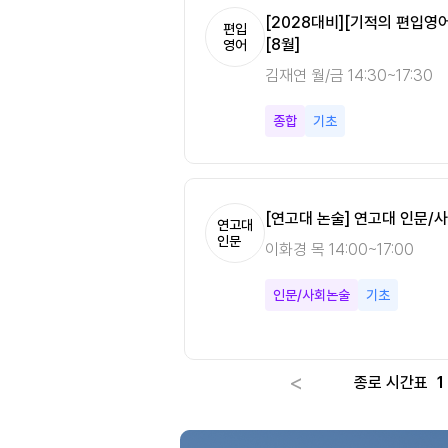
수미적분학 필수개념정리
[노베이스는 안나케어] 다변수미적
[2028대비][기적의 편입영
편입
편입
[8월]
수학
영어
강안나 월/수/금 10:00~14:0
김재연 월/금 14:30~17:30
다변수미적분
기본
종합
기초
[연고대 논술] 연고대 인문/사
연고대
인문
이화경 목 14:00~17:00
인문/사회논술
기초
<
종로 시간표
1