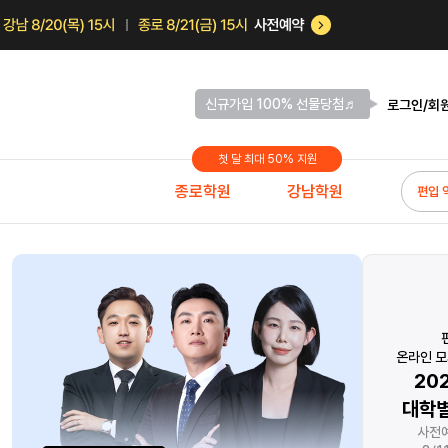
신규가입 100% 선물당첨♬
로그인/회
첫 달 최대 50% 지원
종로학원
강남학원
편입 
1학년 대상!
지금 앞서나가고 싶다면
관리의 끝판왕
달려야 한다.
온라인 모
연 선생님의
0원으로 약점 보완
20
비 시작반 개강
자연계 스팀Pack
대학별
%&프리즌 100% 지원!
기간한정 무료배포
사전