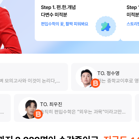
TO. 정수영
 논리다,각
저는 중학교이후로 영어랑 담쌓고 지내서,
수 입니다.
음엔 수업 못 따라갈까 봐 엄청 걱정했어요
영역이라고 생
다른 학원 기초반도 들어봤는데 거기도 기
로 더 들었습
용어는 안다고 가정하고 가르쳐서 힘들었
 논리로 시작
든요. 근데 정수영 선생님은 진짜 어려운 
TO. 최우진
택한 것 같아
어 하나도 안 쓰시고 완전 밑바닥부터 이
분 수업 듣다가 수업스타
솔직히 편입수학은 “외우는 
 내어주고 잘
켜 주십니다. 전에는 해석만 하기 바빴던 
던 중 추천받고 아름쌤
생각했는데 우진쌤 수업 듣고 
면 뿌듯하더
문들이 핵심이 보이기 시작하더라고요. 저
다 노베인데 알기 쉽게
어요. 공식 하나하나를 왜 쓰는
대로 하면 독
럼 영어 자체가 무서운 분들도 쌤 수업 들
 기초 다지는데 많이 도
에서 바로 떠올려야 하는지를 
기 직전까지
면 `나도 할 수 있겠다`는 자신감이 생기
름쌤 수업으로 편입 준비
서 문제 접근이 달라졌습니다.