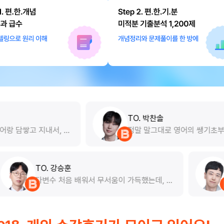
TO. 박찬솔
 처
정말 말그대로 영어의 쌩기초부터 확실히 잡
.
아주십니다 기초지식에 해당되는 수일치 부
본
터 시제,주요 전치사 및 접속사 등 정말 중고
거
등때에 배웠던 내용을 한번 더 짚어주는 강의
용
고 딱 4강으로 완성할수는 컴팩트한 강좌라
TO. 강승훈
해시
서 너무 좋습니다 stretch 기본강좌도 이어
과목”이라고만
다변수 처음 배워서 무서움이 가득했는데
지
서 수강하려고합니다!
생각이 바뀌었
고서 복습 하다 보니 문제를 풀 수 있을 
처
지, 어떤 상황
로 실력이 올라오네요 항상 감사합니다!
으
계속 짚어주셔
실
 특히 미적분