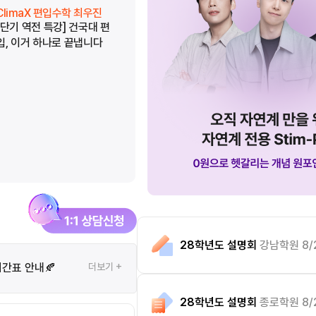
ClimaX 편입수학 최우진
ClimaX 편입수학 최우진
[단기 역전 특강] 건국대 편
[단기 역전 특강] 중앙대 편
입, 이거 하나로 끝냅니다
입, 이거 하나로 끝냅니다
28학년도 설명회
강남학원 8/
시간표 안내🍂
더보기 +
28학년도 설명회
종로학원 8/2