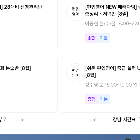
분 Vol.2 [8월]
어] 28대비 선행관리반
[편입영어 NEW 패러다임]
[편입영어 NEW 패러다임][
편입
편입
총정리 - 저녁반 [8월]
시작반 [8월]
영어
영어
0
이종현 월/수/금 18:00~22:
이종현 토 15:00~19:00 일 
종합
종합
기본
기초
회 논술반 [8월]
[쉬운 편입영어] 중급 실력 
[Climax 편입수학] 개념 A
편입
편입
[8월]
속성반 [8월]
영어
수학
정수영 토 15:00~19:00 일 1
최우진 월/수 18:00~22:00
종합
미적분
기본
기초
>
<
/
7
강남 시간표