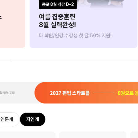
8/18(화) 까지만
8/11(화) 까지만
종로 8월 개강 D-2
스
여름 집중훈련
8월 실력완성!
타 학원/인강 수강생 첫 달 50% 지원!
0원으로 수강하기
사전예약 신청하기
인문계
자연계