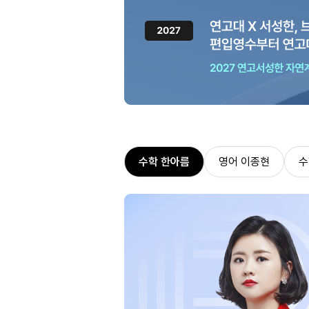
수학 한아름
영어 이종현
수