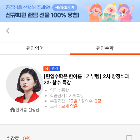
편입영어
편입수학
N
완강
[편입수학은 한아름ㅣ기부템] 2차 방정식과
2차 함수 특강
영역 : 종합
학습단계 : 기획특강
수강기간 :
10일
/ 강의수 :
2강
교재 :
교재 없음
한아름 선생님
수강료 :
0원