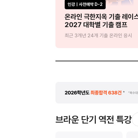
인강ㅣ사전예약 D-2
?'
온라인 극한지옥 기출 레이
드립니다
2027 대학별 기출 캠프
:1 인강 관리
최근 3개년 24개 기출 온라인 응시
브라운 단기 역전 특강