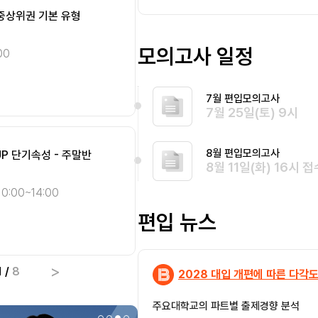
 중상위권 기본 유형
STEP.1] 개념완성 주말
[SMART 편입영어] 인
[Climax 편입수학] 개념 
편입
편입
완전정복 - 종일반 [8월]
화목 오전반 [8월]
영어
수학
모의고사 일정
00
10:00~14:00
송지현 화/목 10:00~14:00
최우진 화/목 09:00~13:
10:00~14:00
선형대수
기본
7월 편입모의고사
종합
심화
7월 25일(토) 9시
8월 편입모의고사
UP 단기속성 - 주말반
ll Cover 미적분학 단기
[SMART 편입영어] 자
[편입영어 NEW 패러다임]
편입
편입
8월 11일(화) 16시 접
완전정복 - 오전반 [8월]
총정리 오전반 [8월]
영어
영어
0:00~14:00
송지현 화/목 10:00~14:0
이종현 화/목/토 09:30~1
편입 뉴스
종합
종합
심화
기본
>
1
/
8
2028 대입 개편에 따른 다각도
주요대학교의 파트별 출제경향 분석