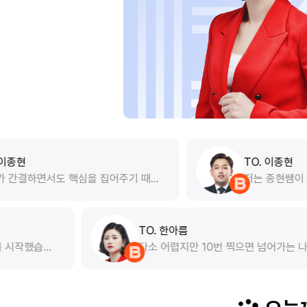
TO. 이종현
을 집어주기 때문
저는 종현쌤이 수업 때 언급하시는
 마음없이 들을 수
사람..?에 속했는데요 ㅋㅋㅋ 안 좋
서 사용할 수 있는
관은 모두 가지고 있었는데 종현쌤
문제 풀이에는 사
글을 읽는다는 건 이런 거구나를 피
들까지 전부 공부
준영
수 있었습니다!지문 읽으면 거의 혼
TO. 한아름
을 쌓기에 최적화되
서 문제 풀고 그랬답니다.. ㅎ 종현
년 1월부터 편입 준비를 시작했습니
다소 어렵지만 1
의 큰 장점은 글을 읽고 문제를 푸는
 학원에서 유명한 선생님께 10개월
고 생각해요 수학
서 사고과정이 깔끔한 것 같아요 정
업을 들으며 편입 수학을 준비했지만,
없이 넘어갈 때까
수 밖에 없는 이유가 명확해서 정말
상은 쉽지 않았습니다. 모의고사를 봐
습니다!어떤 지문을 만나더라도 종
60점대에 미치지 못했어요. 하지만