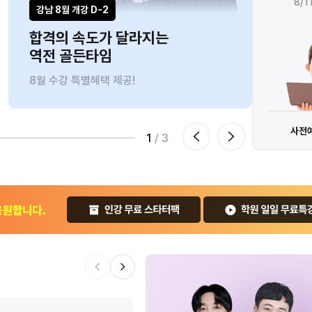
8/18(화) 까지만
8/1
강남 8월 개강 D-2
인강ㅣ
합격의 속도가 달라지는
브라
역전 골든타임
9만
8월 수강 특별혜택 제공!
8/10
수강신청 하기
0원으로 수강하기
사전
1
/ 3