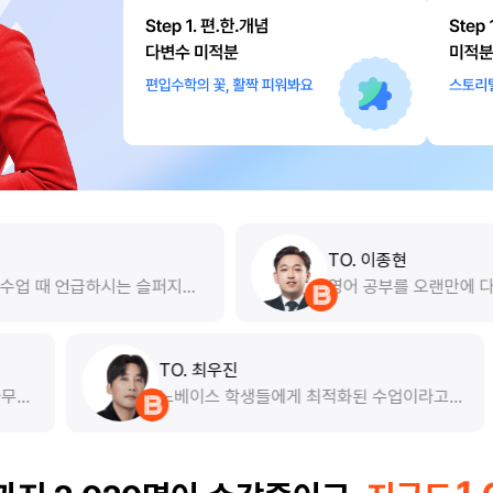
TO. 이종현
 슬퍼지는
영어 공부를 오랜만에 다시 시작하며 글의 논
은 독해습
리를 잡는데 어려움이 있었는데, 구문을 분석
을 만나고
하는 스킬을 하나하나 알게 되어 좋았습니다.
부로 느낄
실전에서도 이런 방법을 놓치지 않고 쓸 수
자 소설써
있도록 꾸준히 도와주시는 것에 사고의 확장
TO. 최우진
쌤의 수업
을 경험했습니다!
0번 찍으면 넘어가는 나무라
노베이스 학생들에게 최적
 데 있어
은 감정이 없습니다. 죄책감
자부할 수 있습니다! 편입수
답이 될
지막 찍으세요 ㅎㅎ
학생이지만 기출문제도 첨부
정말 좋았
시작한다는 마음가짐으로 열
현쌤 설명
니다