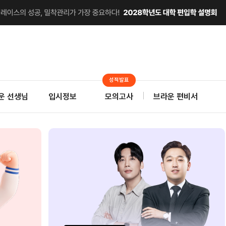
성적발표
운 선생님
입시정보
모의고사
브라운 편비서
 앞서나가고 싶다면
편입 최초
달려야 한다.
온라인 모의고사 트레이닝!
으로 약점 보완
2027 브라운
김재
연계 스팀Pack
대학별 기출 캠프
28대
기간한정 무료배포
사전예약 최대혜택
수강료 50