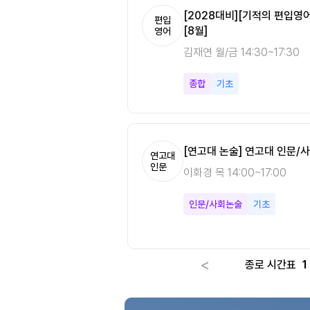
수미적분학 필수개념정리
[노베이스는 안나케어] 다변수미적
[2028대비][기적의 편입영
편입
편입
[8월]
수학
영어
강안나 월/수/금 10:00~14:0
김재연 월/금 14:30~17:30
다변수미적분
기본
종합
기초
[연고대 논술] 연고대 인문/사
연고대
인문
이화경 목 14:00~17:00
인문/사회논술
기초
<
종로 시간표
1