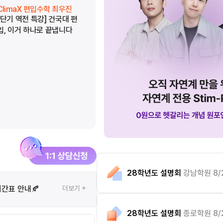
ClimaX 편입수학 최우진
ClimaX 편입수학 최우진
[단기 역전 특강] 건국대 편
[단기 역전 특강] 중앙대 편
입, 이거 하나로 끝냅니다
입, 이거 하나로 끝냅니다
28학년도 설명회
강남학원 8/
시간표 안내🍂
더보기 +
28학년도 설명회
종로학원 8/2