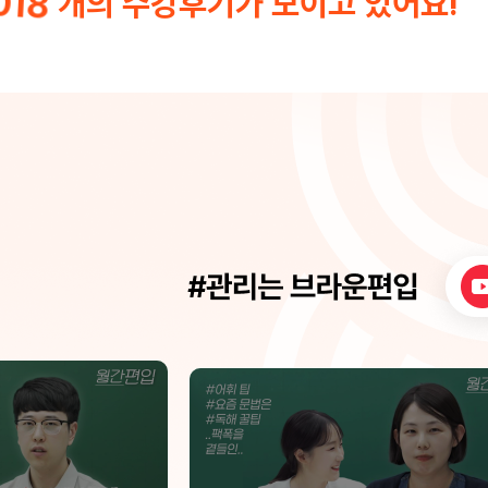
018
개의 수강후기가 모이고 있어요!
하는 것이 처음에는 어색하고 믿어도 될지 의
법이 저와 맞지 않는 것 같아서 준영
문이 들 수도 있지만 끝까지 믿고 따르신다면
로 갈아탔습니다. 그 결과를 지금 말
원하는 결과 또는 그에 가까운 결과를 얻으실
겠습니다 6월 모의고사: 36점 7월 
수 있으실 것이라고 장담합니 다. 쌤 덕분에
76점 선생님 처음 만났을 때 저한테
독해 문제를 푸는 게 제일 재밌었어요! 독해·
말이 '본인은 정확히 일주일 안에 40
논리 선생님이자 담임 선생님으로서 저에게
줄 수 있다'라고 자신있게 말하셨던 
말로 표현 못 할 큰 도움을 주셨습니다. 진심
이 납니다. 처음엔 당연히 그냥 하시
으로 감사드려요♥
줄 알았는데 바로 다음 모의고사에서 
이 올라서 저도 너무 놀랐습니다. 이제 그 이
유를 설명드리겠습니다. 준영쌤은 여
제된 모든 기출을 완벽히 숙지하고 
으셨습니다. 이랬을 때 뭐가 가능해
100문제 중에 현재 나오고 있는 20
출 문제 선별이 가능해집니다.(이건 
생이 해내기엔 무리가 있다고 생각합
그러면 학생입장에서는 이렇게 선별
(:필프린트)만 풀면 남들 100문제 풀
희는 20문제만 연습해도 똑같은 결과
오게 되는 것입니다. 아마 이렇기 때
가 진짜 일주일만에 40점이 오를 수 
았나 생각이 듭니다. 만약, 열심히할 자신은
있는데 어떻게 해야할지 모르겠다면 
영쌤이 최고의 선택이 되실 겁니다.