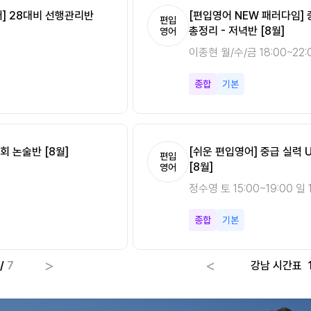
분 Vol.2 [8월]
어] 28대비 선행관리반
[편입영어 NEW 패러다임]
[편입영어 NEW 패러다임][
편입
편입
총정리 - 저녁반 [8월]
시작반 [8월]
영어
영어
0
이종현 월/수/금 18:00~22:
이종현 토 15:00~19:00 일 
종합
종합
기본
기초
회 논술반 [8월]
[쉬운 편입영어] 중급 실력 
[Climax 편입수학] 개념 A
편입
편입
[8월]
속성반 [8월]
영어
수학
정수영 토 15:00~19:00 일 1
최우진 월/수 18:00~22:00
종합
미적분
기본
기초
>
<
/
7
강남 시간표