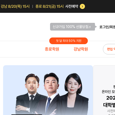
신규가입 100% 선물당첨♬
로그인/회
첫 달 최대 50% 지원
종로학원
강남학원
편입 
1학년 대상!
지금 앞서나가고 싶다면
관리의 끝판왕
달려야 한다.
온라인 모
연 선생님의
0원으로 약점 보완
20
비 시작반 개강
자연계 스팀Pack
대학별
%&프리즌 100% 지원!
기간한정 무료배포
사전