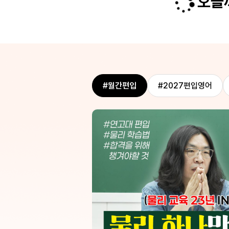
오늘까
을 들으면 내가 고른 선지가 오답이 
터 정준영 선생님의 수업과 교재를 시
에 없는 이유가 납득이 되기 때문에
 때까지 두 달 남짓한 기간동안 지
는 눈을 키울 수 있다는 아주 큰 장
 학습한 결과, 훨씬 더 효율적이었고
니다 ㅎㅎ 종현쌤 수업 열심히 들으
매우 빠르게 향상되었습니다. 최종적
히 기출문제로 연습하니까 쌤이 설
주 성공적인 결과도 거둘 수 있었습니
부분과 제가 문제 풀면서 생각했던
준영 선생님의 수업은 시험장에서 문제
이 점점 똑같아 지더구요! 진짜 짜
마자 무엇을 떠올리고 어떤 방향으로
다.. 종현쌤 수업 덕분에 바닥이었던
지 바로 알 수 있게 해줍니다. 정말
력 많이 끌어올릴 수 있었어요 종현
을 들으면 절대 후회하지 않으실 거예
#월간편입
#2027편입영어
널리 퍼져야 한다고 생각합니다 증말루