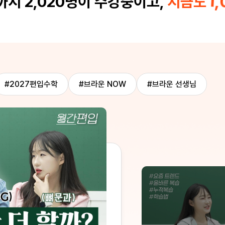
1,
지 2,020명이 수강중이고,
지금도
될 수 밖
정답을 보
점이 있습
면서 꾸준
명하시는
 사고과정
릿했습니
 독해실
쌤 수업은
#2027편입수학
#브라운 NOW
#브라운 선생님
 ..