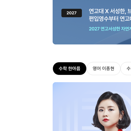
수학 한아름
영어 이종현
수