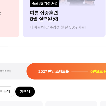
8/18(화) 까지만
8/11(화) 까지만
종로 8월 개강 D-2
스
여름 집중훈련
8월 실력완성!
타 학원/인강 수강생 첫 달 50% 지원!
0원으로 수강하기
사전예약 신청하기
인문계
자연계