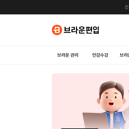
브라운 관리
인강수강
브라
지금
0원
자