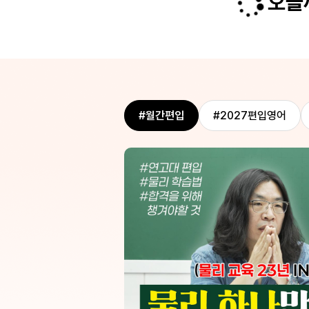
오늘까
#월간편입
#2027편입영어