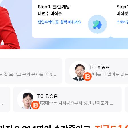
TO. 이종현
문제를 어떻게
단어를 다 알아도 읽는 속도도 느리고 어느
해야 하는지
부분을 읽어야 하는지 몰랐었어요 교수님
좌를 듣고 기
서 문장과 지문을 읽을 때 어느 부분을 봐
베이스가 없
하고 논리구조가 어떻게 되는지 설명해주
서 도움이 돼요 제가 원하던 방식이었습니
TO. 강승훈
질문도 잘받아주시니 독해가 부족한 편입
만 보다 못보거나 보더
선형대수는 벡터공간부터 정말
분들께 추천합니다!
데 이상하게 빠져들어서
라가는데, 엄청 쉽게 설명해주십
들었네요 앞으로 남은 강
끔 문제 풀고 해설을 들으면 '와
 빠르
소리가 저절로 나옵니다. 선형대수를 제일 어
주십니다
려워했는데, 이제는 선형대수가