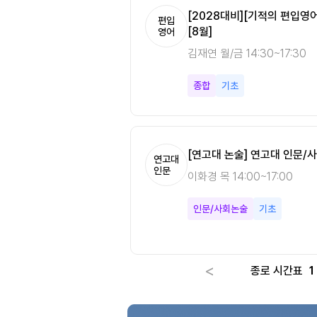
수미적분학 필수개념정리
[노베이스는 안나케어] 다변수미적
[2028대비][기적의 편입영
편입
편입
[8월]
수학
영어
강안나 월/수/금 10:00~14:0
김재연 월/금 14:30~17:30
다변수미적분
기본
종합
기초
[연고대 논술] 연고대 인문/사
연고대
인문
이화경 목 14:00~17:00
인문/사회논술
기초
<
종로 시간표
1