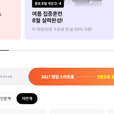
8/18(화) 까지만
8/11(화) 까지만
종로 8월 개강 D-4
스
여름 집중훈련
8월 실력완성!
타 학원/인강 수강생 첫 달 50% 지원!
0원으로 수강하기
사전예약 신청하기
인문계
자연계