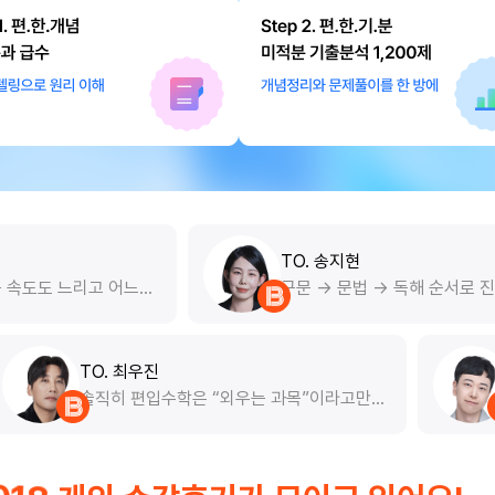
TO. 송지현
구문 -> 문법 -> 독해 순서로 진행해주시니
께
까 학원 책상앞이 아니더라도 꼭 학원에서 수
야
업듣는 것 같은 느낌이 나요 ㅎㅎㅎ 계획을
셔
굳이 짜지 않아도 수강하는 것만으로도 그게
다
곧 계획이 되더라구요...
TO. 최우진
생
 난이도가 올
솔직히 편입수학은 “외우는 과목”이라
니다. 설 가
생각했는데 우진쌤 수업 듣고 생각이 바
 대박' 이라는
어요. 공식 하나하나를 왜 쓰는지, 어떤 
에서 바로 떠올려야 하는지를 계속 짚어
 제일 장점이
서 문제 접근이 달라졌습니다. 특히 미