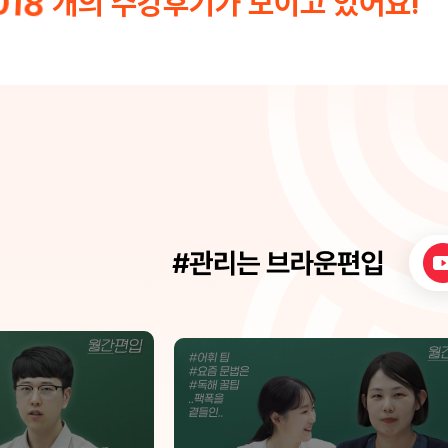
018
개의 수강후기가 모이고 있어요!
에 질문도 올리
파트에서 그래프 해석이랑 식 연결해 주
무 감사합니
식이 너무 좋았고, 혼자 풀 때 막히던 문
이 풀리기 시작했어요. 편입수학 처음 
는 분들한테 특히 추천합니다.