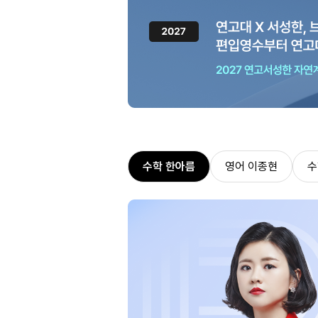
수학 한아름
영어 이종현
수