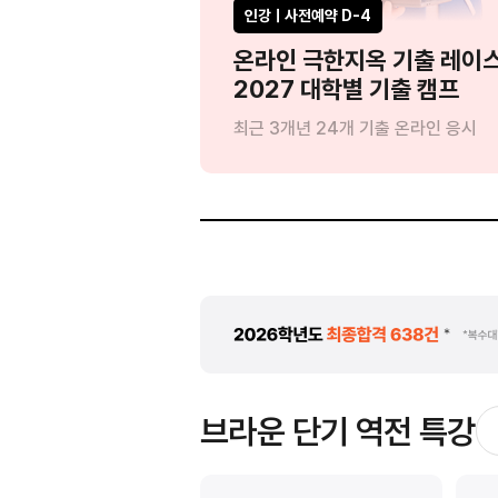
인강ㅣ사전예약 D-4
?'
온라인 극한지옥 기출 레이
드립니다
2027 대학별 기출 캠프
:1 인강 관리
최근 3개년 24개 기출 온라인 응시
브라운 단기 역전 특강