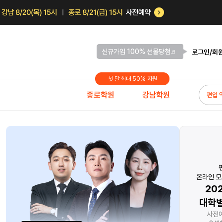
신규가입 100% 선물당첨♬
로그인/회
첫 달 최대 50% 지원
종로학원
강남학원
편입 
1학년 대상!
지금 앞서나가고 싶다면
관리의 끝판왕
달려야 한다.
온라인 모
연 선생님의
0원으로 약점 보완
20
비 시작반 개강
자연계 스팀Pack
대학별
%&프리즌 100% 지원!
기간한정 무료배포
사전