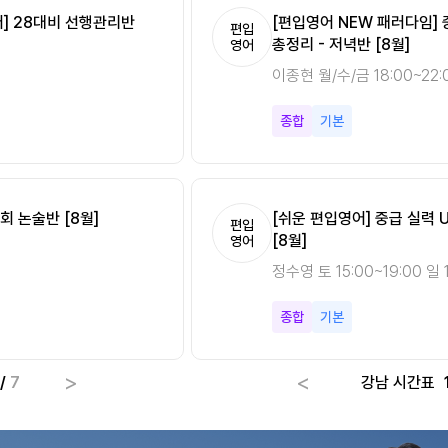
분 Vol.2 [8월]
어] 28대비 선행관리반
[편입영어 NEW 패러다임]
[편입영어 NEW 패러다임][
편입
편입
총정리 - 저녁반 [8월]
시작반 [8월]
영어
영어
0
이종현 월/수/금 18:00~22:
이종현 토 15:00~19:00 일 
종합
종합
기본
기초
회 논술반 [8월]
[쉬운 편입영어] 중급 실력 
[Climax 편입수학] 개념 A
편입
편입
[8월]
속성반 [8월]
영어
수학
정수영 토 15:00~19:00 일 1
최우진 월/수 18:00~22:00
종합
미적분
기본
기초
>
<
/
7
강남 시간표