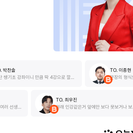
TO. 이종현
만큼 딱 4강으로 깔끔
문장의 형식도 잘 모르고 문법 
각이 듭니다 고등학교
풀어야 할지 또 독해는 어떻게 
이해가 되는 수업!
하나도 모르고 있었는데 해당 강
초를 다질 수 있어 좋았습니다. 
으신 분들에게 특히 추천합니다!
TO. 최우진
리도 타봤고 맛보기로 여러 선생님
원래 인강같은거 앞에
는데 선형대수는 최우진 선생님
라도 꾸역꾸역 봤는
 좋은거 같아요
40일도 안돼서 다 
의도 열심히 듣겠습니다 그리고 Q&A도
고 친절하게 잘 답변