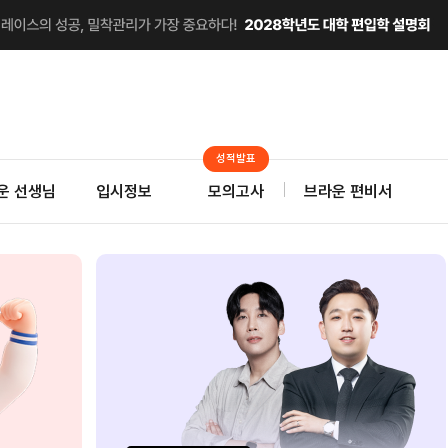
성적발표
운 선생님
입시정보
모의고사
브라운 편비서
 앞서나가고 싶다면
편입 최초
달려야 한다.
온라인 모의고사 트레이닝!
으로 약점 보완
2027 브라운
김재
연계 스팀Pack
대학별 기출 캠프
28대
기간한정 무료배포
사전예약 최대혜택
수강료 50