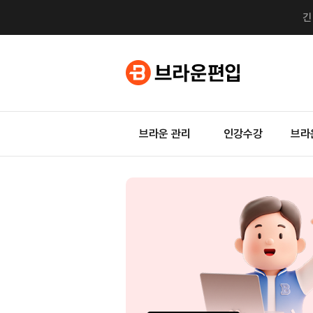
브라운 관리
인강수강
브라
지금
0원
자