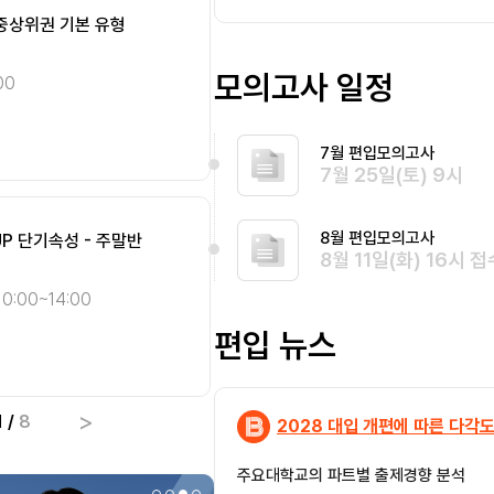
 중상위권 기본 유형
STEP.1] 개념완성 주말
[SMART 편입영어] 인
[Climax 편입수학] 개념 
편입
편입
완전정복 - 종일반 [8월]
화목 오전반 [8월]
영어
수학
모의고사 일정
00
10:00~14:00
송지현 화/목 10:00~14:00
최우진 화/목 09:00~13:
10:00~14:00
선형대수
기본
7월 편입모의고사
종합
심화
7월 25일(토) 9시
8월 편입모의고사
UP 단기속성 - 주말반
ll Cover 미적분학 단기
[SMART 편입영어] 자
[편입영어 NEW 패러다임]
편입
편입
8월 11일(화) 16시 접
완전정복 - 오전반 [8월]
총정리 오전반 [8월]
영어
영어
0:00~14:00
송지현 화/목 10:00~14:0
이종현 화/목/토 09:30~1
편입 뉴스
종합
종합
심화
기본
>
1
/
8
2028 대입 개편에 따른 다각도
주요대학교의 파트별 출제경향 분석