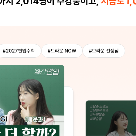
1,
지 2,014명이 수강중이고,
지금도
될 것 같습니다! Q&A 게시판
면 하루 내로 답변해주셔서 너
다!!!
#2027편입수학
#브라운 NOW
#브라운 선생님