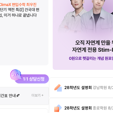
ClimaX 편입수학 최우진
ClimaX 편입수학 최우진
[단기 역전 특강] 건국대 편
[단기 역전 특강] 중앙대 편
입, 이거 하나로 끝냅니다
입, 이거 하나로 끝냅니다
28학년도 설명회
강남학원 8/
시간표 안내🍂
더보기 +
28학년도 설명회
종로학원 8/2