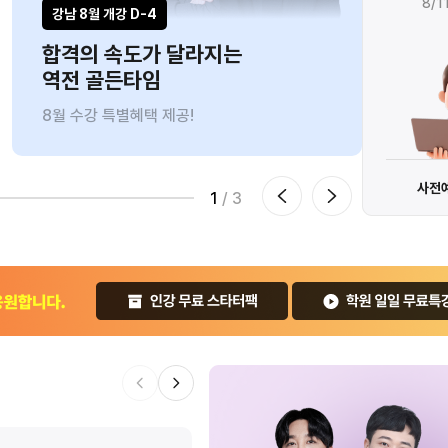
8/18(화) 까지만
8/1
강남 8월 개강 D-4
인강ㅣ
합격의 속도가 달라지는
브라
역전 골든타임
9만
8월 수강 특별혜택 제공!
8/10
수강신청 하기
0원으로 수강하기
사전
1
/ 3