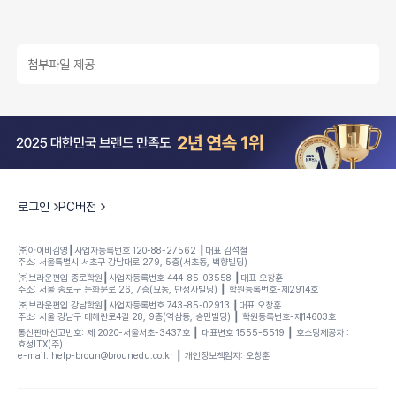
첨부파일 제공
로그인
PC버전
㈜아이비김영┃사업자등록번호 120-88-27562 ┃대표 김석철
주소: 서울특별시 서초구 강남대로 279, 5층(서초동, 백향빌딩)
㈜브라운편입 종로학원┃사업자등록번호 444-85-03558 ┃대표 오창훈
주소: 서울 종로구 돈화문로 26, 7층(묘동, 단성사빌딩) ┃ 학원등록번호-제2914호
㈜브라운편입 강남학원┃사업자등록번호 743-85-02913 ┃대표 오창훈
주소: 서울 강남구 테헤란로4길 28, 9층(역삼동, 송민빌딩) ┃ 학원등록번호-제14603호
통신판매신고번호: 제 2020-서울서초-3437호 ┃ 대표변호 1555-5519 ┃ 호스팅제공자 :
효성ITX(주)
e-mail: help-broun@brounedu.co.kr ┃ 개인정보책임자: 오창훈