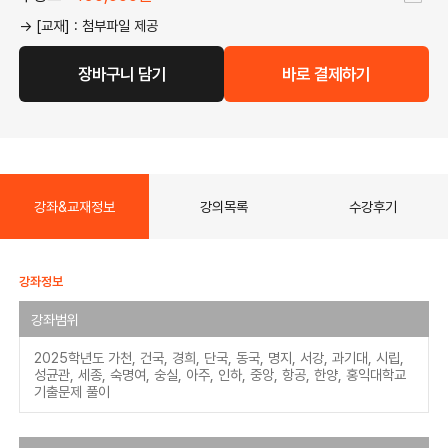
→ [교재] : 첨부파일 제공
장바구니 담기
바로 결제하기
강좌&교재정보
강의목록
수강후기
강좌정보
강좌범위
2025학년도 가천, 건국, 경희, 단국, 동국, 명지, 서강, 과기대, 시립,
성균관, 세종, 숙명여, 숭실, 아주, 인하, 중앙, 항공, 한양, 홍익대학교
기출문제 풀이