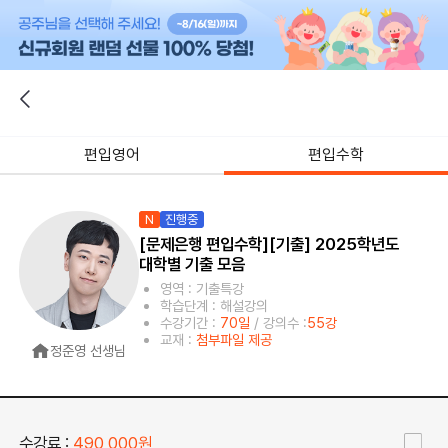
편입영어
편입수학
N
진행중
[문제은행 편입수학][기출] 2025학년도
대학별 기출 모음
영역 : 기출특강
학습단계 : 해설강의
수강기간 :
70일
/ 강의수 :
55강
교재 :
첨부파일 제공
정준영 선생님
수강료 :
490,000원