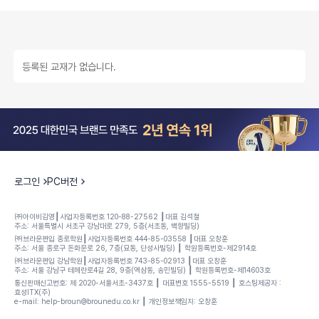
등록된 교재가 없습니다.
로그인
PC버전
㈜아이비김영┃사업자등록번호 120-88-27562 ┃대표 김석철
주소: 서울특별시 서초구 강남대로 279, 5층(서초동, 백향빌딩)
㈜브라운편입 종로학원┃사업자등록번호 444-85-03558 ┃대표 오창훈
주소: 서울 종로구 돈화문로 26, 7층(묘동, 단성사빌딩) ┃ 학원등록번호-제2914호
㈜브라운편입 강남학원┃사업자등록번호 743-85-02913 ┃대표 오창훈
주소: 서울 강남구 테헤란로4길 28, 9층(역삼동, 송민빌딩) ┃ 학원등록번호-제14603호
통신판매신고번호: 제 2020-서울서초-3437호 ┃ 대표변호 1555-5519 ┃ 호스팅제공자 :
효성ITX(주)
e-mail: help-broun@brounedu.co.kr ┃ 개인정보책임자: 오창훈