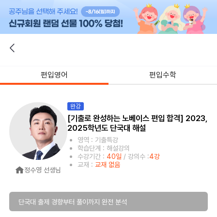
편입영어
편입수학
완강
[기출로 완성하는 노베이스 편입 합격] 2023,
2025학년도 단국대 해설
영역 : 기출특강
학습단계 : 해설강의
수강기간 :
40일
/ 강의수 :
4강
교재 :
교재 없음
정수영 선생님
단국대 출제 경향부터 풀이까지 완전 분석