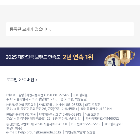
등록된 교재가 없습니다.
로그인
PC버전
㈜아이비김영┃사업자등록번호 120-88-27562 ┃대표 김석철
주소: 서울특별시 서초구 강남대로 279, 5층(서초동, 백향빌딩)
㈜브라운편입 종로학원┃사업자등록번호 444-85-03558 ┃대표 오창훈
주소: 서울 종로구 돈화문로 26, 7층(묘동, 단성사빌딩) ┃ 학원등록번호-제2914호
㈜브라운편입 강남학원┃사업자등록번호 743-85-02913 ┃대표 오창훈
주소: 서울 강남구 테헤란로4길 28, 9층(역삼동, 송민빌딩) ┃ 학원등록번호-제14603호
통신판매신고번호: 제 2020-서울서초-3437호 ┃ 대표변호 1555-5519 ┃ 호스팅제공자 :
효성ITX(주)
e-mail: help-broun@brounedu.co.kr ┃ 개인정보책임자: 오창훈