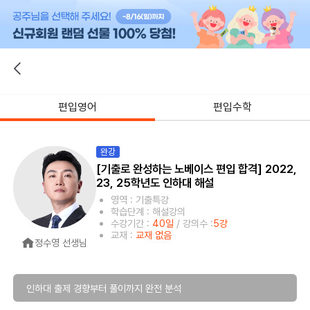
편입영어
편입수학
완강
[기출로 완성하는 노베이스 편입 합격] 2022,
23, 25학년도 인하대 해설
영역 : 기출특강
학습단계 : 해설강의
수강기간 :
40일
/ 강의수 :
5강
교재 :
교재 없음
정수영 선생님
인하대 출제 경향부터 풀이까지 완전 분석