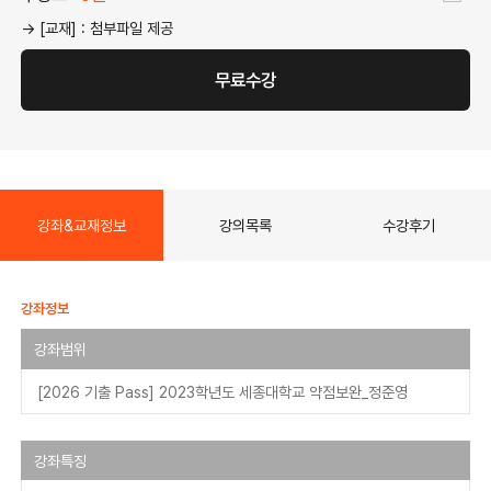
→ [교재] : 첨부파일 제공
무료수강
강좌&교재정보
강의목록
수강후기
강좌정보
강좌범위
[2026 기출 Pass] 2023학년도 세종대학교 약점보완_정준영
강좌특징