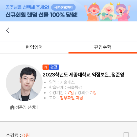
편입영어
편입수학
N
완강
2023학년도 세종대학교 약점보완_정준영
영역 : 기출패스
학습단계 : 복습특강
수강기간 :
7일
/ 강의수 :
1강
교재 :
첨부파일 제공
정준영 선생님
수강료 :
0원