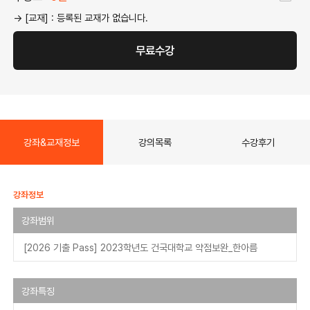
→ [교재] : 등록된 교재가 없습니다.
무료수강
강좌&교재정보
강의목록
수강후기
강좌정보
강좌범위
[2026 기출 Pass] 2023학년도 건국대학교 약점보완_한아름
강좌특징