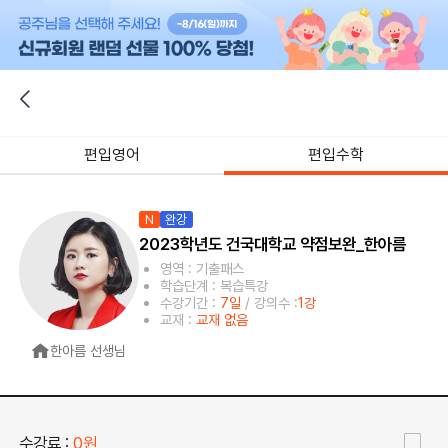
편입영어
편입수학
N
완강
2023학년도 건국대학교 약점보완_한아름
영역 : 기출패스
학습단계 : 복습특강
수강기간 :
7일
/ 강의수 :
1강
교재 :
교재 없음
한아름 선생님
수강료 :
0원