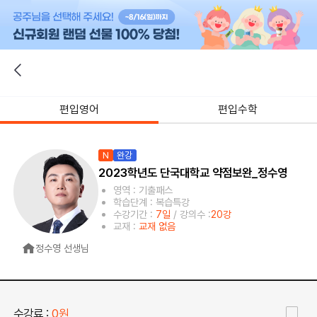
편입영어
편입수학
N
완강
2023학년도 단국대학교 약점보완_정수영
영역 : 기출패스
학습단계 : 복습특강
수강기간 :
7일
/ 강의수 :
20강
교재 :
교재 없음
정수영 선생님
수강료 :
0원