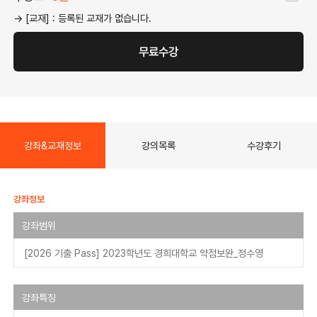
→ [교재] : 등록된 교재가 없습니다.
무료수강
강좌&교재정보
강의목록
수강후기
강좌정보
강좌범위
[2026 기출 Pass] 2023학년도 경희대학교 약점보완_정수영
강좌특징