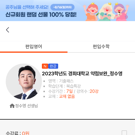
편입영어
편입수학
N
완강
2023학년도 경희대학교 약점보완_정수영
영역 : 기출패스
학습단계 : 복습특강
수강기간 :
7일
/ 강의수 :
20강
교재 :
교재 없음
정수영 선생님
수강료 :
0원