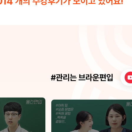
014
개의 수강후기가 모이고 있어요!
, 열정적으로 가르
다. 하지만 선생님을 만나고 나서 제
님의 진심이 와닿
부는 완전히 달라졌습니다. 선생님
은 개념 하나도 대충 넘어가지 않으
추어져 잘 구성되어
덕분에 무너져 있던 기초가 하나씩 
격하는 날까지 노력
작했습니다. 특히 좋았던 점은, 제가
제를 그냥 “여기서 실수했네요” 하
않으셨다는 것입니다. 왜 이런 사고
아자아자
지, 어디서 개념이 흔들렸는지 정확
주시면서 제 약점을 정확히 보완해
다. 그 과정에서 문제를 보는 시야 
라졌습니다. 성적이 바로 오르지 않아 불안했
던 시기도 있었지만, 선생님께서는 
다보면 결과는 따라오게 되있다고 
습니다 . 그 한마디가 흔들리던 저를
상 앞으로 돌아오게 만들었습니다. 
사가 아니라, 끝까지 책임지고 이
분이라는 신뢰가 생겼습니다. 결국 
수학모의고사를 봤을때는 원점수 1
학원 전체꼴등에서 마지막 11월 
사는 원점수80점으로 나름 상위권
원하는 대학에 잘 진학할 수 있었습
학이 노베이스라서 고민하는 분들이
꼭 말씀드리고 싶습니다. 기초가 부
문제가 아니라, 누구와 어떻게 시