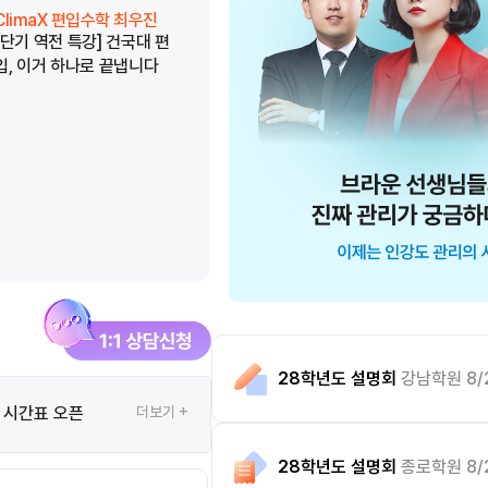
ClimaX 편입수학 최우진
ClimaX 편입수학 최우진
[단기 역전 특강] 건국대 편
[단기 역전 특강] 중앙대 편
입, 이거 하나로 끝냅니다
입, 이거 하나로 끝냅니다
28학년도 설명회
강남학원 8/
는 시간표 오픈
더보기 +
28학년도 설명회
종로학원 8/2