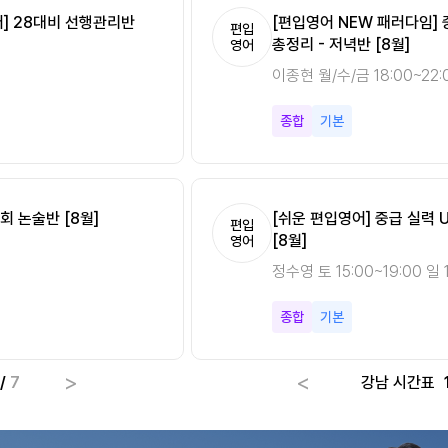
분 Vol.2 [8월]
어] 28대비 선행관리반
[편입영어 NEW 패러다임]
[편입영어 NEW 패러다임][
편입
편입
총정리 - 저녁반 [8월]
시작반 [8월]
영어
영어
0
이종현 월/수/금 18:00~22:
이종현 토 15:00~19:00 일 
종합
종합
기본
기초
회 논술반 [8월]
[쉬운 편입영어] 중급 실력 
[Climax 편입수학] 개념 A
편입
편입
[8월]
속성반 [8월]
영어
수학
정수영 토 15:00~19:00 일 1
최우진 월/수 18:00~22:00
종합
미적분
기본
기초
>
<
/
7
강남 시간표