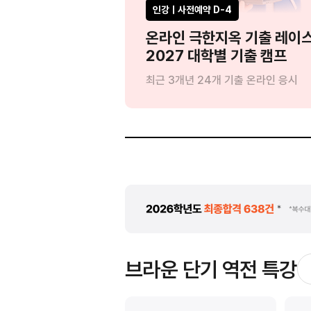
인강ㅣ사전예약 D-4
?'
온라인 극한지옥 기출 레이
드립니다
2027 대학별 기출 캠프
:1 인강 관리
최근 3개년 24개 기출 온라인 응시
브라운 단기 역전 특강