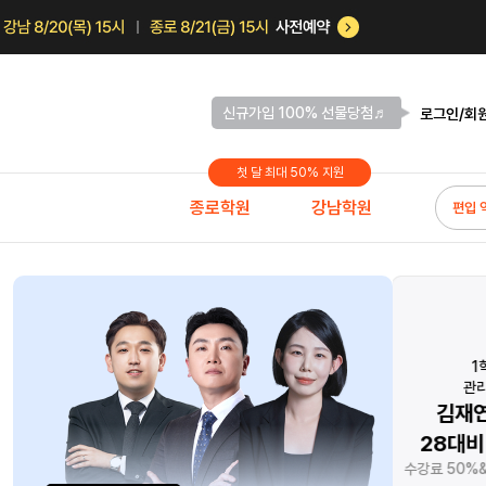
신규가입 100% 선물당첨♬
로그인/회
첫 달 최대 50% 지원
종로학원
강남학원
편입 
편입 최초
1학년 대상!
지금 앞
모의고사 트레이닝!
관리의 끝판왕
달
027 브라운
김재연 선생님의
0원으
별 기출 캠프
28대비 시작반 개강
자연계
전예약 최대혜택
수강료 50%&프리즌 100% 지원!
기간