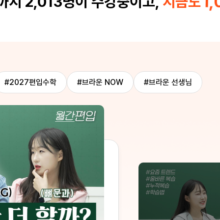
1,
지 2,013명이 수강중이고,
지금도
짜 강추합니다
금이라도 더 도움을 주시고
쳐주시려고 노력하는 교수
게 되었습니다. 노베이스와 상위권 학생분들
의 실력과 수준에 각각 맞
있는 커리큘럼을 타고 합
하려 합니다. 열심히 강의 해주신만큼 열심히
수강하도록 하겠습니다. 전국에 계신 편입생
여러분들 화이팅입니다! 
#2027편입수학
#브라운 NOW
#브라운 선생님