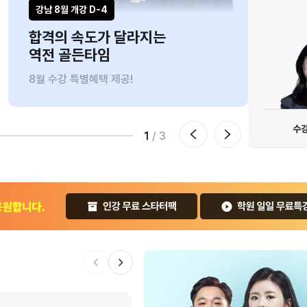
/11(화) 까지만
8/1
강남 8월 개강 D-4
인강ㅣ
합격의 속도가 달라지는
브라
역전 골든타임
9만
8월 수강 특별혜택 제공!
8/10
전예약 신청하기
수강신청 하기
0원
1
/ 3