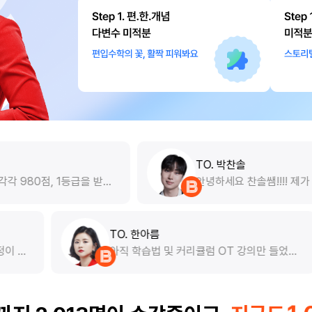
TO. 박찬솔
을 받고
안녕하세요 찬솔쌤!!!! 제가 다른 선생님 강좌
더 꼼
수강을 했었는데요.. 우연히 유튜브에서 선생
님 입성 영상을 보고 후광에 이끌려..(?)365
천드려
패스로 선생님 수업까지 수강하게되었습니
게 듣
다.. ㅎㅎ 교재 이벤트도 신청했어요 ㅎㅎㅎ
TO. 한아름
ㅎ 치킨이벤트도 참여했구요..!!! 선생님 응원
미분법 시작하면서 걱정이 많
아직 학습법 및 커리큘럼 
합니다!!! 꼭 완주할게용
이 짧게 짧게 끊어져 있어서
니다. 전 편입에 대해 알아보기만 하다 열정
너무 좋았습니다! 게다가 풀
이 서서히 식어갈 때 쯤 인
없이 하나하나 자세하게 설명
편입을 불확실함이 아닌 
 쏙쏙 됐어요. 기초 부족한
꿔주는 기분을 느꼈습니다. 편입생들에게