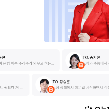
TO. 송지현
리 외우고 하는거
토익과 수능에서 각각 980점, 1등급
아서 문법 걱정
편입을 준비하는데 기초부터 들으니까 
 때고 바로 실전
꼼하게 공부할 수 있을것 같아서 추천해요!
 좋았던거 같아
노베이스이시면 꼭 들어보시는걸 추
해도 진짜 문법
최우진
요! 최대 길어야 10분 강의라서 간단하
TO. 강승훈
 같이 문법 별
기 좋았어요:D
할 양이 정말 많지만.. 필요한 거 필
노베 상태에서 
드려요~
 걸 나눠주시고 노베이스 상관없
았는데, 러닝타임
 그때 필요한 개념을 적어주신 게 정
끝까지 집중하기 
습니다. 정말 유형이 많지만 유형별로
이 과정도 생략 
있게 풀이법이 정해져 있는 수업인 것
해 주셔서 이해가