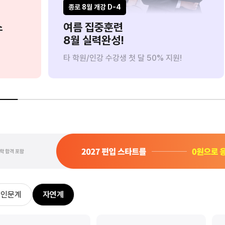
8/18(화) 까지만
8
종로 8월 개강 D-4
스
여름 집중훈련
8월 실력완성!
타 학원/인강 수강생 첫 달 50% 지원!
0원으로 수강하기
사
인문계
자연계