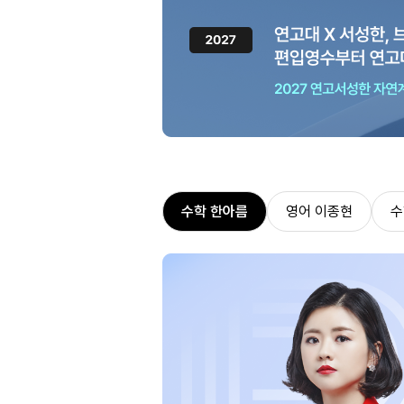
수학 한아름
영어 이종현
수