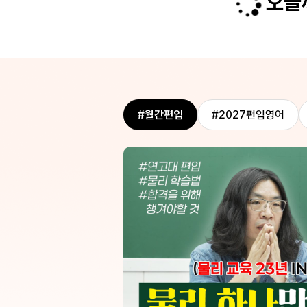
오늘까
. 정말 방대한 편입 수학을 우진쌤과
수험생들에게 진
함께하고 싶습니다. 무엇보다 정말 잘
십니다.
#월간편입
#2027편입영어