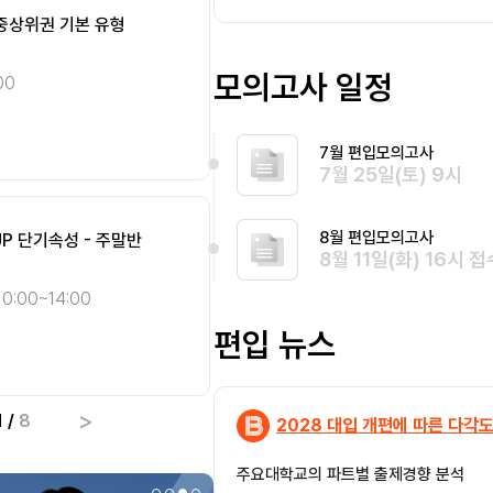
 중상위권 기본 유형
STEP.1] 개념완성 주말
[SMART 편입영어] 인
[Climax 편입수학] 개념 
편입
편입
완전정복 - 종일반 [8월]
화목 오전반 [8월]
영어
수학
모의고사 일정
00
10:00~14:00
송지현 화/목 10:00~14:00
최우진 화/목 09:00~13:
10:00~14:00
선형대수
기본
7월 편입모의고사
종합
심화
7월 25일(토) 9시
8월 편입모의고사
UP 단기속성 - 주말반
ll Cover 미적분학 단기
[SMART 편입영어] 자
[편입영어 NEW 패러다임]
편입
편입
8월 11일(화) 16시 접
완전정복 - 오전반 [8월]
총정리 오전반 [8월]
영어
영어
0:00~14:00
송지현 화/목 10:00~14:0
이종현 화/목/토 09:30~1
편입 뉴스
종합
종합
심화
기본
>
1
/
8
2028 대입 개편에 따른 다각도
주요대학교의 파트별 출제경향 분석