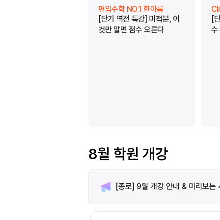
편입수학 NO.1 한아름
C
[단기 역전 특강] 미적분, 이
[
것만 알면 점수 오른다
수
8월 학원 개강
[종로] 9월 개강 안내 & 미리보는