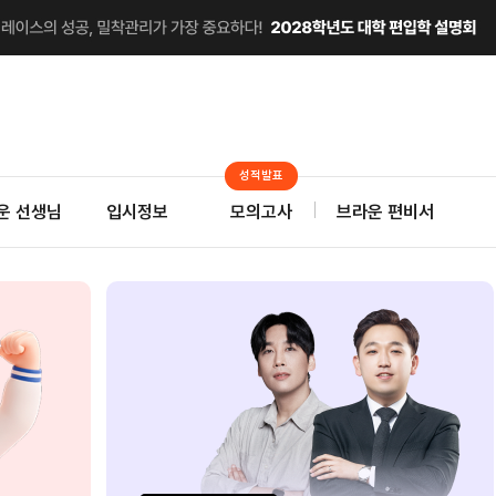
성적발표
운 선생님
입시정보
모의고사
브라운 편비서
지금 앞서나가고 싶다면
달려야 한다.
온라인 
0원으로 약점 보완
2
자연계 스팀Pack
대학
기간한정 무료배포
사