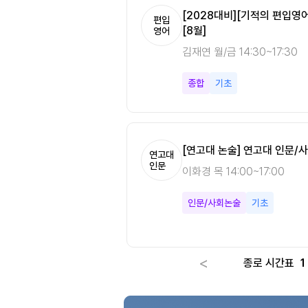
수미적분학 필수개념정리
[노베이스는 안나케어] 다변수미적
[2028대비][기적의 편입영
편입
편입
[8월]
수학
영어
강안나 월/수/금 10:00~14:0
김재연 월/금 14:30~17:30
다변수미적분
기본
종합
기초
[연고대 논술] 연고대 인문/사
연고대
인문
이화경 목 14:00~17:00
인문/사회논술
기초
<
종로 시간표
1