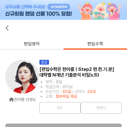
편입영어
편입수학
완강
[편입수학은 한아름ㅣStep2 편.한.기.분]
대학별 N개년 기출분석 비밀노트Ⅰ
영역 : 종합
학습단계 : 파이널
수강기간 :
40일
/ 강의수 :
24강
교재 :
첨부파일 제공
한아름 선생님
OT
맛보기