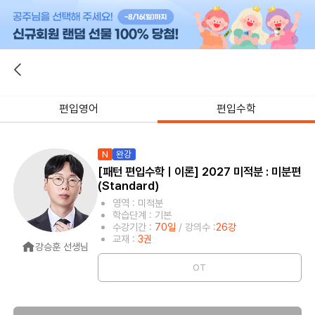
편입영어
편입수학
N
완강
[패턴 편입수학ㅣ이론] 2027 미적분 : 미분편
(Standard)
영역 : 미적분
학습단계 : 기본
수강기간 :
70일
/ 강의수 :
26강
교재 :
3권
강승훈 선생님
OT