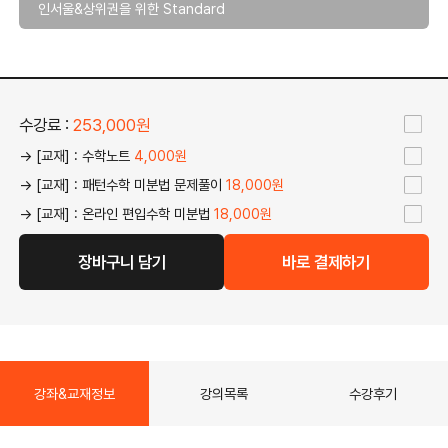
인서울&상위권을 위한 Standard
수강료 :
253,000원
→ [교재] : 수학노트
4,000원
→ [교재] : 패턴수학 미분법 문제풀이
18,000원
→ [교재] : 온라인 편입수학 미분법
18,000원
장바구니 담기
바로 결제하기
강좌&교재정보
강의목록
수강후기