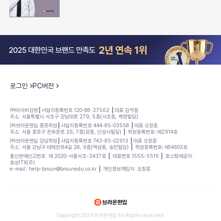
로그인
PC버전
㈜아이비김영┃사업자등록번호 120-88-27562 ┃대표 김석철
주소: 서울특별시 서초구 강남대로 279, 5층(서초동, 백향빌딩)
㈜브라운편입 종로학원┃사업자등록번호 444-85-03558 ┃대표 오창훈
주소: 서울 종로구 돈화문로 26, 7층(묘동, 단성사빌딩) ┃ 학원등록번호-제2914호
㈜브라운편입 강남학원┃사업자등록번호 743-85-02913 ┃대표 오창훈
주소: 서울 강남구 테헤란로4길 28, 9층(역삼동, 송민빌딩) ┃ 학원등록번호-제14603호
통신판매신고번호: 제 2020-서울서초-3437호 ┃ 대표변호 1555-5519 ┃ 호스팅제공자 :
효성ITX(주)
e-mail: help-broun@brounedu.co.kr ┃ 개인정보책임자: 오창훈
Copyright 2024 브라운편입 All Rights reserved.