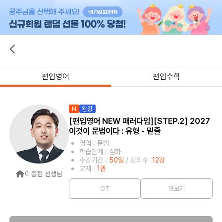
편입영어
편입수학
N
완강
[편입영어 NEW 패러다임][STEP.2] 2027
이것이 문법이다 : 유형 - 밑줄
영역 : 문법
학습단계 : 심화
수강기간 :
50일
/ 강의수 :
12강
교재 :
1권
이종현 선생님
OT
맛보기