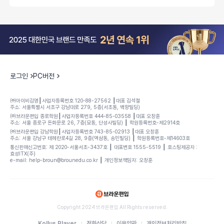
로그인
PC버전
㈜아이비김영┃사업자등록번호 120-88-27562 ┃대표 김석철
주소: 서울특별시 서초구 강남대로 279, 5층(서초동, 백향빌딩)
㈜브라운편입 종로학원┃사업자등록번호 444-85-03558 ┃대표 오창훈
주소: 서울 종로구 돈화문로 26, 7층(묘동, 단성사빌딩) ┃ 학원등록번호-제2914호
㈜브라운편입 강남학원┃사업자등록번호 743-85-02913 ┃대표 오창훈
주소: 서울 강남구 테헤란로4길 28, 9층(역삼동, 송민빌딩) ┃ 학원등록번호-제14603호
통신판매신고번호: 제 2020-서울서초-3437호 ┃ 대표변호 1555-5519 ┃ 호스팅제공자 :
효성ITX(주)
e-mail: help-broun@brounedu.co.kr ┃ 개인정보책임자: 오창훈
Copyright 2024 브라운편입 All Rights reserved.
Kollus Player
전화상담
이용약관
개인정보처리방침