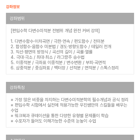
강좌정보
강좌범위
[편입수학 다변수미적분 전범위 개념 완전 커버 강의]
1. 다변수함수·이차곡면 / 극한·연속 / 편도함수 / 전미분
2. 합성함수·음함수 미분법 / 경도·방향도함수 / 테일러 전개
3. 직선·평면의 방정식 / 곡선의 길이 / 곡률·열률
4. 극대·극소 / 최대·최소 / 라그랑주 승수법
5. 이중적분 / 극좌표 이중적분 / 변수변환 / 부피·곡면적
6. 삼중적분 / 중심좌표 / 벡터장 / 선적분 / 면적분 / 스톡스정리
강좌특징
※ 가장 많은 비중을 차지하는 다변수미적분학의 필수개념과 공식 정리
※ 편입수학 시험에서 실전에 적용가능한 우진쌤만의 스킬들을 배우는
수업
※ 워크북과 큐레이션을 통한 다양한 유형별 문제풀이 학습
※ 수포자가 들어도 이해가능한 수준의 눈높이 수업