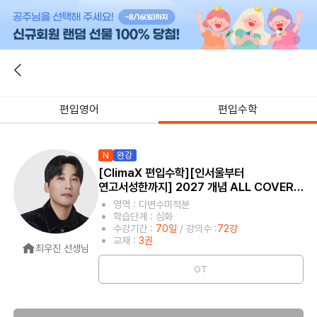
편입영어
편입수학
N
완강
[ClimaX 편입수학][인서울부터
연고서성한까지] 2027 개념 ALL COVER:
다변수미적분
영역 : 다변수미적분
학습단계 : 심화
수강기간 :
70일
/ 강의수 :
72강
교재 :
3권
최우진 선생님
OT