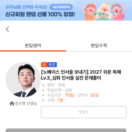
편입영어
편입수학
N
완강
[노베이스 인서울 보내기] 2027 쉬운 독해
Lv.3_심화 인서울 실전 문제풀이
영역 : 독해
학습단계 : 심화
수강기간 :
70일
/ 강의수 :
32강
교재 :
1권
정수영 선생님
맛보기