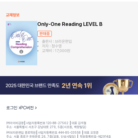
교재정보
Only-One Reading LEVEL B
판매중
출판사 : 브라운편입
저자 : 정수영
교재비 : 17,000원
로그인
PC버전
㈜아이비김영┃사업자등록번호 120-88-27562 ┃대표 김석철
주소: 서울특별시 서초구 강남대로 279, 5층(서초동, 백향빌딩)
㈜브라운편입 종로학원┃사업자등록번호 444-85-03558 ┃대표 오창훈
주소: 서울 종로구 돈화문로 26, 7층(묘동, 단성사빌딩) ┃ 학원등록번호-제2914호