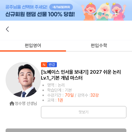
편입영어
편입수학
N
완강
[노베이스 인서울 보내기] 2027 쉬운 논리
Lv.1_기본 개념 마스터
영역 : 논리
학습단계 : 기본
수강기간 :
70일
/ 강의수 :
32강
교재 :
1권
정수영 선생님
맛보기