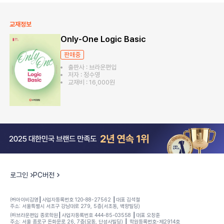
교재정보
Only-One Logic Basic
판매중
출판사 : 브라운편입
저자 : 정수영
교재비 : 16,000원
로그인
PC버전
㈜아이비김영┃사업자등록번호 120-88-27562 ┃대표 김석철
주소: 서울특별시 서초구 강남대로 279, 5층(서초동, 백향빌딩)
㈜브라운편입 종로학원┃사업자등록번호 444-85-03558 ┃대표 오창훈
주소: 서울 종로구 돈화문로 26, 7층(묘동, 단성사빌딩) ┃ 학원등록번호-제2914호