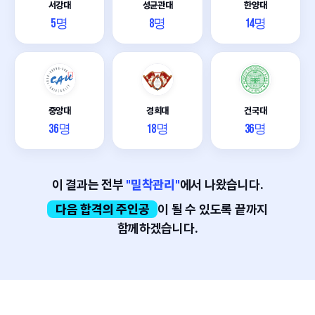
서강대
성균관대
한양대
5명
8명
14명
중앙대
경희대
건국대
36명
18명
36명
이 결과는 전부
"밀착관리"
에서 나왔습니다.
다음 합격의 주인공
이 될 수 있도록 끝까지
함께하겠습니다.