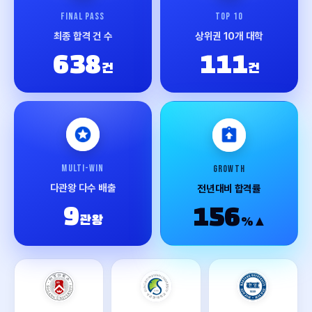
FINAL PASS
TOP 10
최종 합격 건 수
상위권 10개 대학
638
111
건
건
MULTI-WIN
GROWTH
다관왕 다수 배출
전년대비 합격률
9
156
관왕
%▲