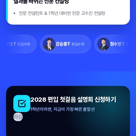
결과를 바뀌는 전문 컨설팅
전문 컨설턴트 & 1학년 대비반 전문 교수진 컨설팅
T
강승훈T
정수영T
편입수학
편입수학
편입영어
2028 편입 첫걸음 설명회 신청하기
1학년이라면, 지금이 가장 빠른 출발선
마감